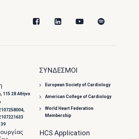
ΣΥΝΔΕΣΜΟΙ
η
European Society of Cardiology
, 115 28 Αθήνα
American College of Cardiology
ο
World Heart Federation
2107258004,
Membership
2107221633
139
τουργίας
HCS Application