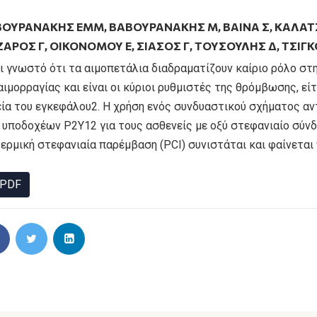
ΒΟΥΡΑΝΆΚΗΣ ΕΜΜ
,
ΒΑΒΟΥΡΑΝΆΚΗΣ Μ
,
ΒΑΙΝΆ Σ
,
ΚΑΛΑΤ
ΖΑΡΟΣ Γ
,
ΟΙΚΟΝΌΜΟΥ Ε
,
ΣΙΆΣΟΣ Γ
,
ΤΟΎΣΟΥΛΗΣ Δ
,
ΤΣΊΓΚ
αι γνωστό ότι τα αιμοπετάλια διαδραματίζουν καίριο ρόλο στ
αιμορραγίας και είναι οι κύριοι ρυθμιστές της θρόμβωσης, εί
εία του εγκεφάλου2. Η χρήση ενός συνδυαστικού σχήματος αν
 υποδοχέων P2Y12 για τους ασθενείς με οξύ στεφανιαίο σύνδ
δερμική στεφανιαία παρέμβαση (PCI) συνιστάται και φαίνεται
PDF