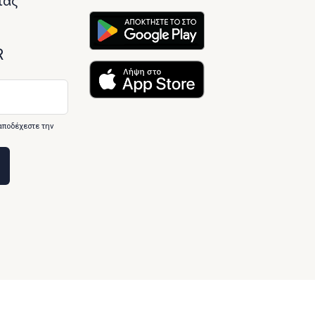
ίας
R
αποδέχεστε την