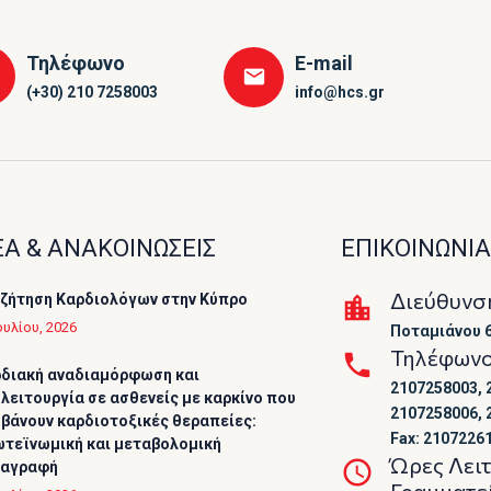
Τηλέφωνο
E-mail
(+30) 210 7258003
info@hcs.gr
Α & ΑΝΑΚΟΙΝΩΣΕΙΣ
ΕΠΙΚΟΙΝΩΝΙΑ
Διεύθυνσ
ζήτηση Καρδιολόγων στην Κύπρο
ουλίου, 2026
Ποταμιάνου 6
Τηλέφων
διακή αναδιαμόρφωση και
2107258003, 
λειτουργία σε ασθενείς με καρκίνο που
2107258006, 
βάνουν καρδιοτοξικές θεραπείες:
Fax: 2107226
τεϊνωμική και μεταβολομική
Ώρες Λει
ταγραφή