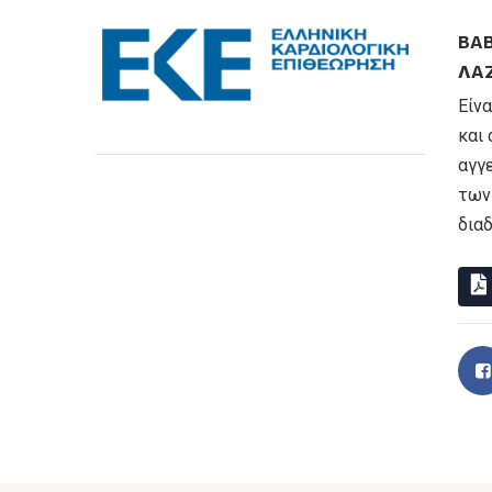
ΒΑ
ΛΆ
Είν
και 
αγγ
των
δια