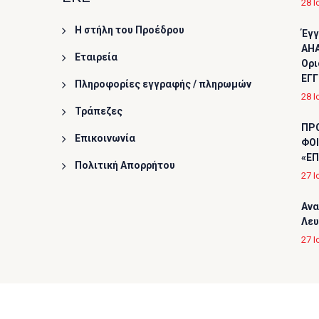
28 Ι
Η στήλη του Προέδρου
Έγγ
AHA
Εταιρεία
Ορι
ΕΓΓ
Πληροφορίες εγγραφής / πληρωμών
28 Ι
Τράπεζες
ΠΡ
Επικοινωνία
ΦΟΙ
«ΕΠ
Πολιτική Απορρήτου
27 Ι
Ανα
Λε
27 Ι