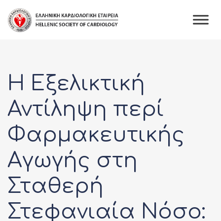
Skip
to
content
Η Εξελικτική
Αντίληψη περί
Φαρμακευτικής
Αγωγής στη
Σταθερή
Στεφανιαία Νόσο: