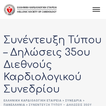
Skip
to
content
Συνέντευξη Τύπου
– Δηλώσεις 35ου
Διεθνούς
Καρδιολογικού
Συνεδρίου
ΕΛΛΗΝΙΚΉ ΚΑΡΔΙΟΛΟΓΙΚΉ ΕΤΑΙΡΕΊΑ
>
ΣΥΝΈΔΡΙΑ
>
ΠΑΝΕΛΛΉΝΙΑ
>
ΣΥΝΈΝΤΕΥΞΗ ΤΎΠΟΥ – ΔΗΛΏΣΕΙΣ 35ΟΥ