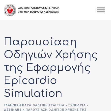
Skip
to
content
Παρουσίαση
Οδηγιών Χρήσης
της Εφαρμογής
Epicardio
Simulation
ΕΛΛΗΝΙΚΉ ΚΑΡΔΙΟΛΟΓΙΚΉ ΕΤΑΙΡΕΊΑ
>
ΣΥΝΈΔΡΙΑ
>
WEBINARS
>
ΠΑΡΟΥΣΊΑΣΗ ΟΔΗΓΙΏΝ ΧΡΉΣΗΣ ΤΗΣ