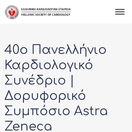
Skip
to
content
40ο Πανελλήνιο
Καρδιολογικό
Συνέδριο |
Δορυφορικό
Συμπόσιο Astra
Zeneca