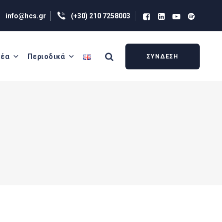
info@hcs.gr
(+30) 210 7258003
έα
Περιοδικά
ΣΥΝΔΕΣΗ