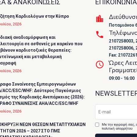
Α & ΑΝΑΚΟΙΝΩΣΕΙΣ
ΕΠΙΚΟΙΝΩΝΙΑ
Διεύθυνσ
ζήτηση Καρδιολόγων στην Κύπρο
ουλίου, 2026
Ποταμιάνου 6
Τηλέφων
διακή αναδιαμόρφωση και
2107258003, 
λειτουργία σε ασθενείς με καρκίνο που
2107258006, 
βάνουν καρδιοτοξικές θεραπείες:
Fax: 2107226
τεϊνωμική και μεταβολομική
Ώρες Λει
ταγραφή
Γραμματε
ουλίου, 2026
09:00 - 16:00
ραφο Συναίνεσης Εμπειρογνωμόνων
/ACC/ESC/WHF: Δεύτερος Παγκόσμιος
NEWSLETTE
σμός της Καρδιακής Ανεπάρκειας (2026):
ΡΑΦΟ ΣΥΝΑΙΝΕΣΗΣ AHA/ACC/ESC/WHF
ουλίου, 2026
ΟΚΗΡΥΞΗ ΝΕΩΝ ΘΕΣΕΩΝ ΜΕΤΑΠΤΥΧΙΑΚΩΝ
Με την εγγραφή σας, 
πολιτική απορρήτου
ΤΗΤΩΝ 2026 – 2027 ΣΤΟ ΠΜΣ