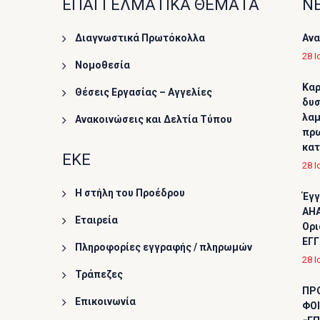
ΕΠΑΓΓΕΛΜΑΤΙΚΑ ΘΕΜΑΤΑ
ΝΕ
Διαγνωστικά Πρωτόκολλα
Ανα
28 Ι
Νομοθεσία
Καρ
Θέσεις Εργασίας – Αγγελίες
δυσ
λαμ
Ανακοινώσεις και Δελτία Τύπου
πρω
κα
ΕΚΕ
28 Ι
Η στήλη του Προέδρου
Έγγ
AHA
Εταιρεία
Ορι
ΕΓΓ
Πληροφορίες εγγραφής / πληρωμών
28 Ι
Τράπεζες
ΠΡ
Επικοινωνία
ΦΟΙ