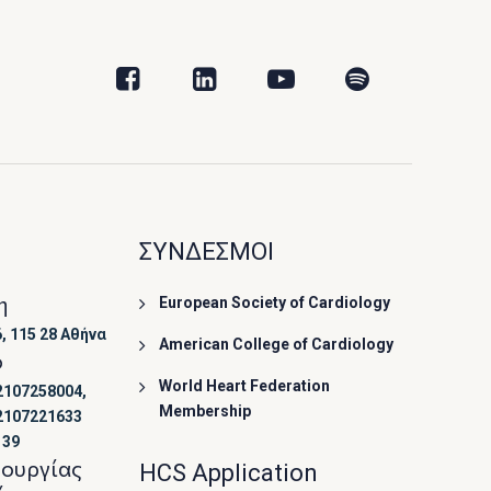
ΣΥΝΔΕΣΜΟΙ
η
European Society of Cardiology
, 115 28 Αθήνα
American College of Cardiology
ο
World Heart Federation
2107258004,
Membership
2107221633
139
τουργίας
HCS Application