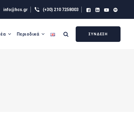
info@hcs.gr
(+30) 210 7258003
έα
Περιοδικά
ΣΥΝΔΕΣΗ