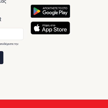
ίας
R
αποδέχεστε την