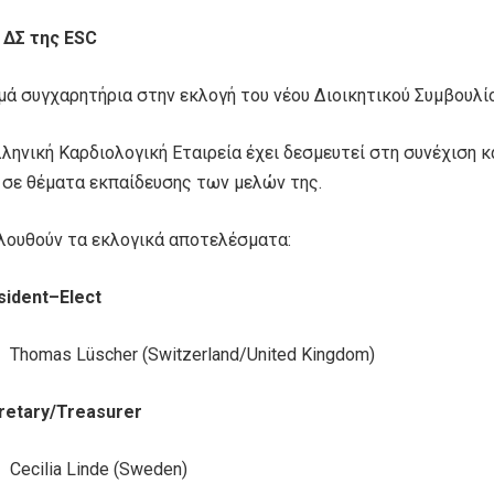
 ΔΣ της ESC
μά συγχαρητήρια στην εκλογή του νέου Διοικητικού Συμβουλί
ληνική Καρδιολογική Εταιρεία έχει δεσμευτεί στη συνέχιση κ
 σε θέματα εκπαίδευσης των μελών της.
λουθούν τα εκλογικά αποτελέσματα:
sident
–
Elect
Thomas Lüscher (Switzerland/United Kingdom)
retary/Treasurer
Cecilia Linde (Sweden)