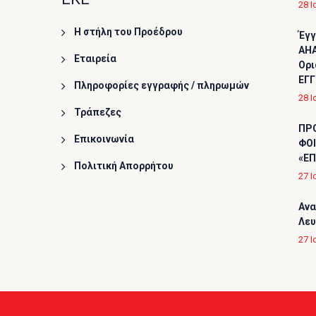
28 Ι
Η στήλη του Προέδρου
Έγγ
AHA
Εταιρεία
Ορι
ΕΓΓ
Πληροφορίες εγγραφής / πληρωμών
28 Ι
Τράπεζες
ΠΡ
Επικοινωνία
ΦΟΙ
«ΕΠ
Πολιτική Απορρήτου
27 Ι
Ανα
Λε
27 Ι