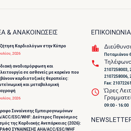
Α & ΑΝΑΚΟΙΝΩΣΕΙΣ
ΕΠΙΚΟΙΝΩΝΙΑ
Διεύθυνσ
ζήτηση Καρδιολόγων στην Κύπρο
ουλίου, 2026
Ποταμιάνου 6
Τηλέφων
διακή αναδιαμόρφωση και
2107258003, 
λειτουργία σε ασθενείς με καρκίνο που
2107258006, 
βάνουν καρδιοτοξικές θεραπείες:
Fax: 2107226
τεϊνωμική και μεταβολομική
Ώρες Λει
ταγραφή
Γραμματε
ουλίου, 2026
09:00 - 16:00
ραφο Συναίνεσης Εμπειρογνωμόνων
/ACC/ESC/WHF: Δεύτερος Παγκόσμιος
NEWSLETTE
σμός της Καρδιακής Ανεπάρκειας (2026):
ΡΑΦΟ ΣΥΝΑΙΝΕΣΗΣ AHA/ACC/ESC/WHF