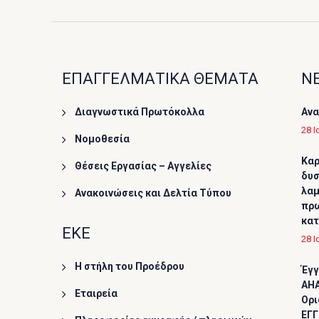
ΕΠΑΓΓΕΛΜΑΤΙΚΑ ΘΕΜΑΤΑ
ΝΕ
Διαγνωστικά Πρωτόκολλα
Ανα
28 Ι
Νομοθεσία
Καρ
Θέσεις Εργασίας – Αγγελίες
δυσ
λαμ
Ανακοινώσεις και Δελτία Τύπου
πρω
κα
ΕΚΕ
28 Ι
Η στήλη του Προέδρου
Έγγ
AHA
Εταιρεία
Ορι
ΕΓΓ