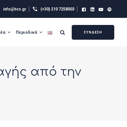
info@hcs.gr
(+30) 210 7258003
έα
Περιοδικά
ΣΥΝΔΕΣΗ
αγής από την