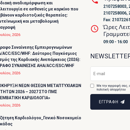
διακή αναδιαμόρφωση και
2107258003, 
λειτουργία σε ασθενείς με καρκίνο που
2107258006, 
βάνουν καρδιοτοξικές θεραπείες:
Fax: 2107226
τεϊνωμική και μεταβολομική
Ώρες Λει
ταγραφή
Γραμματε
ουλίου, 2026
09:00 - 16:00
ραφο Συναίνεσης Εμπειρογνωμόνων
/ACC/ESC/WHF: Δεύτερος Παγκόσμιος
NEWSLETTE
σμός της Καρδιακής Ανεπάρκειας (2026):
ΡΑΦΟ ΣΥΝΑΙΝΕΣΗΣ AHA/ACC/ESC/WHF
ουλίου, 2026
ΟΚΗΡΥΞΗ ΝΕΩΝ ΘΕΣΕΩΝ ΜΕΤΑΠΤΥΧΙΑΚΩΝ
Με την εγγραφή σας, 
πολιτική απορρήτου
ΤΗΤΩΝ 2026 – 2027 ΣΤΟ ΠΜΣ
ΕΜΒΑΤΙΚΗ ΚΑΡΔΙΟΛΟΓΙΑ»
ΕΓΓΡΑΦΗ
ουλίου, 2026
ζήτηση Καρδιολόγου_Γενικό Νοσοκομείο
υκάδας