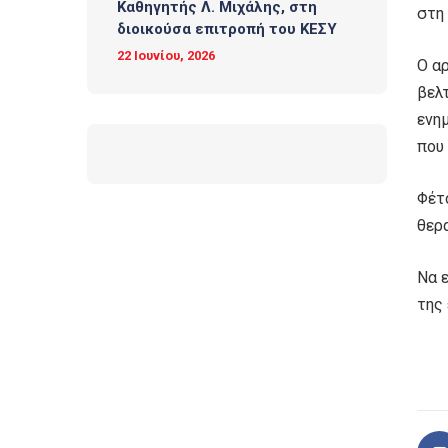
Καθηγητής Λ. Μιχάλης, στη
στη
διοικούσα επιτροπή του ΚΕΣΥ
22 Ιουνίου, 2026
Ο α
βελ
ενη
που 
Φέτ
θερα
Να 
της