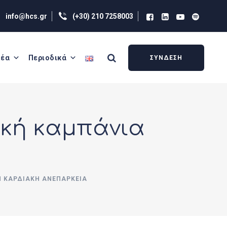
info@hcs.gr
(+30) 210 7258003
έα
Περιοδικά
ΣΥΝΔΕΣΗ
ική καμπάνια
Ν ΚΑΡΔΙΑΚΉ ΑΝΕΠΆΡΚΕΙΑ