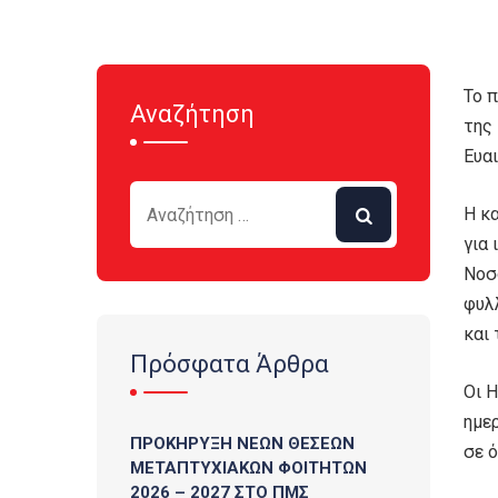
Το 
Αναζήτηση
της 
Ευα
Η κ
για
Νοσ
φυλ
και
Πρόσφατα Άρθρα
Οι Η
ημε
ΠΡΟΚΗΡΥΞΗ ΝΕΩΝ ΘΕΣΕΩΝ
σε 
ΜΕΤΑΠΤΥΧΙΑΚΩΝ ΦΟΙΤΗΤΩΝ
2026 – 2027 ΣΤΟ ΠΜΣ