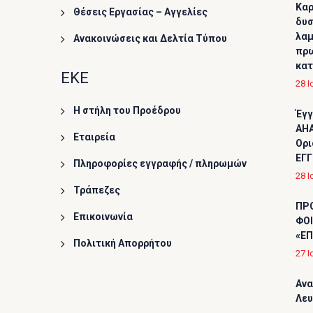
Καρ
Θέσεις Εργασίας – Αγγελίες
δυσ
λαμ
Ανακοινώσεις και Δελτία Τύπου
πρω
κα
ΕΚΕ
28 Ι
Η στήλη του Προέδρου
Έγγ
AHA
Εταιρεία
Ορι
ΕΓΓ
Πληροφορίες εγγραφής / πληρωμών
28 Ι
Τράπεζες
ΠΡ
Επικοινωνία
ΦΟΙ
«ΕΠ
Πολιτική Απορρήτου
27 Ι
Ανα
Λε