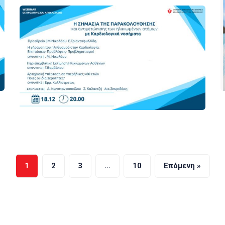
1
2
3
…
10
Επόμενη »