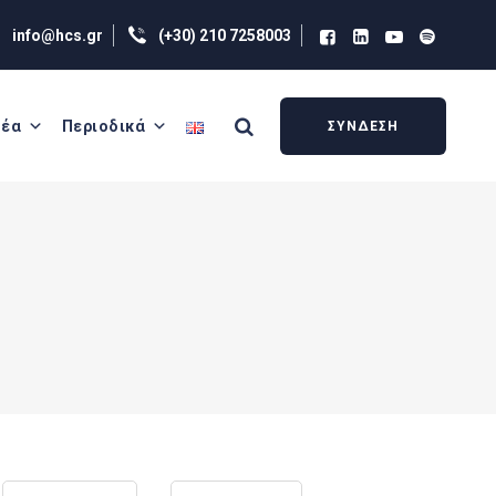
info@hcs.gr
(+30) 210 7258003
έα
Περιοδικά
ΣΥΝΔΕΣΗ