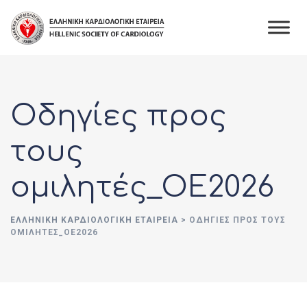
Skip
to
content
Οδηγίες προς
τους
ομιλητές_OE2026
ΕΛΛΗΝΙΚΉ ΚΑΡΔΙΟΛΟΓΙΚΉ ΕΤΑΙΡΕΊΑ
>
ΟΔΗΓΊΕΣ ΠΡΟΣ ΤΟΥΣ
ΟΜΙΛΗΤΈΣ_OE2026