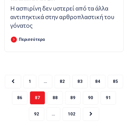
Η ασπιρίνη δεν υστερεί από τα άλλα
αντιπηκτικά στην αρθροπλαστική του
γόνατος
Περισσότερα
Σελιδοποίηση
1
…
82
83
84
85
άρθρων
86
87
88
89
90
91
92
…
102