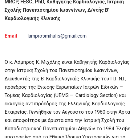
MRCP, FESC, PhD,
Καθηγητής Καρδιολογίας,
Ιατρική
Σχολής Πανεπιστημίου Ιωαννίνων,
Δ/ντής Β’
Καρδιολογικής Κλινικής
Email
lamprosmihalis@gmail.com
Ο κ. Λάμπρος Κ. Μιχάλης είναι Καθηγητής Καρδιολογίας
στην Ιατρική Σχολή του Πανεπιστημίου Ιωαννίνων,
Διευθυντής της Β’ Καρδιολογικής Κλινικής του Π.Γ.Ν.Ι.,
πρόεδρος της Ένωσης Ευρωπαίων Ιατρών Ειδικών –
Τομέας Καρδιολογίας (UEMS – Cardiology Section) και
εκλεγείς αντιπρόεδρος της Ελληνικής Καρδιολογικής
Εταιρείας. Γεννήθηκε τον Αύγουστο του 1960 στην Άρτα
και αποφοίτησε με άριστα από την Ιατρική Σχολή του
Καποδιστριακού Πανεπιστημίου Αθηνών το 1984. Έλαβε
υποτροφίες από το Εθνικό Ίδρυμα Υποτροφιών για τα