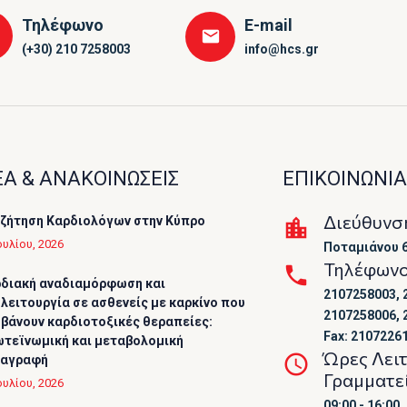
Τηλέφωνο
E-mail
(+30) 210 7258003
info@hcs.gr
Α & ΑΝΑΚΟΙΝΩΣΕΙΣ
ΕΠΙΚΟΙΝΩΝΙΑ
Διεύθυνσ
ζήτηση Καρδιολόγων στην Κύπρο
ουλίου, 2026
Ποταμιάνου 6
Τηλέφων
διακή αναδιαμόρφωση και
2107258003, 
λειτουργία σε ασθενείς με καρκίνο που
2107258006, 
βάνουν καρδιοτοξικές θεραπείες:
Fax: 2107226
τεϊνωμική και μεταβολομική
Ώρες Λει
ταγραφή
Γραμματε
ουλίου, 2026
09:00 - 16:00