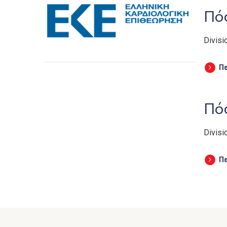
Πόσ
Divisi
Π
Πόσ
Divisi
Π