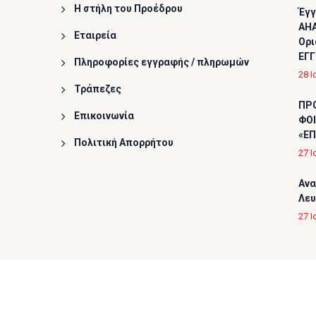
Η στήλη του Προέδρου
Έγγ
AHA
Εταιρεία
Ορι
ΕΓΓ
Πληροφορίες εγγραφής / πληρωμών
28 Ι
Τράπεζες
ΠΡ
Επικοινωνία
ΦΟΙ
«ΕΠ
Πολιτική Απορρήτου
27 Ι
Ανα
Λε
27 Ι
Copyright © 2026
Ελληνική Καρδιολογική Εταιρεία
, A