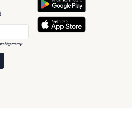
R
αποδέχεστε την
Designed & developed by
Inspire Web