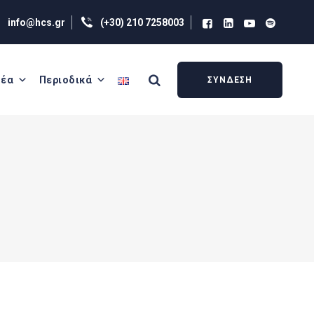
info@hcs.gr
(+30) 210 7258003
έα
Περιοδικά
ΣΥΝΔΕΣΗ