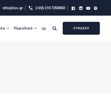
info@hcs.gr
(+30) 210 7258003
έα
Περιοδικά
ΣΥΝΔΕΣΗ