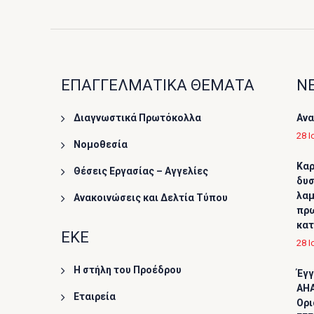
ΕΠΑΓΓΕΛΜΑΤΙΚΑ ΘΕΜΑΤΑ
ΝΕ
Διαγνωστικά Πρωτόκολλα
Ανα
28 Ι
Νομοθεσία
Καρ
Θέσεις Εργασίας – Αγγελίες
δυσ
λαμ
Ανακοινώσεις και Δελτία Τύπου
πρω
κα
ΕΚΕ
28 Ι
Η στήλη του Προέδρου
Έγγ
AHA
Εταιρεία
Ορι