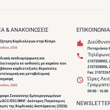
Α & ΑΝΑΚΟΙΝΩΣΕΙΣ
ΕΠΙΚΟΙΝΩΝΙΑ
Διεύθυνσ
ζήτηση Καρδιολόγων στην Κύπρο
ουλίου, 2026
Ποταμιάνου 6
Τηλέφων
διακή αναδιαμόρφωση και
2107258003, 
λειτουργία σε ασθενείς με καρκίνο που
2107258006, 
βάνουν καρδιοτοξικές θεραπείες:
Fax: 2107226
τεϊνωμική και μεταβολομική
Ώρες Λει
ταγραφή
Γραμματε
ουλίου, 2026
09:00 - 16:00
ραφο Συναίνεσης Εμπειρογνωμόνων
/ACC/ESC/WHF: Δεύτερος Παγκόσμιος
NEWSLETTE
σμός της Καρδιακής Ανεπάρκειας (2026):