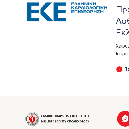
Πρ
Ασθ
Εκλ
Χειρο
Ιατρι
Π