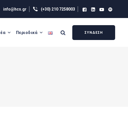
info@hcs.gr
(+30) 210 7258003
έα
Περιοδικά
ΣΥΝΔΕΣΗ