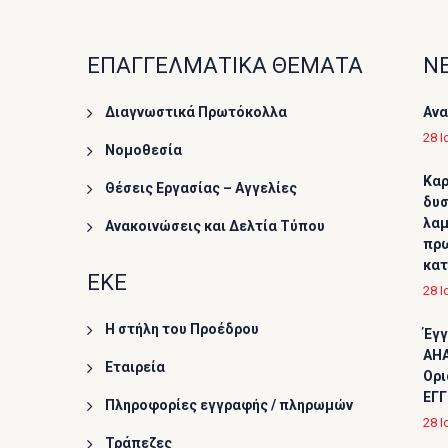
ΕΠΑΓΓΕΛΜΑΤΙΚΑ ΘΕΜΑΤΑ
ΝΕ
Διαγνωστικά Πρωτόκολλα
Ανα
28 Ι
Νομοθεσία
Καρ
Θέσεις Εργασίας – Αγγελίες
δυσ
λαμ
Ανακοινώσεις και Δελτία Τύπου
πρω
κα
ΕΚΕ
28 Ι
Η στήλη του Προέδρου
Έγγ
AHA
Εταιρεία
Ορι
ΕΓΓ
Πληροφορίες εγγραφής / πληρωμών
28 Ι
Τράπεζες