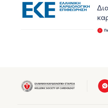
Δι
κα
Π