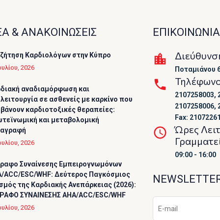
Α & ΑΝΑΚΟΙΝΩΣΕΙΣ
ΕΠΙΚΟΙΝΩΝΙΑ
Διεύθυνσ
ζήτηση Καρδιολόγων στην Κύπρο
ουλίου, 2026
Ποταμιάνου 6
Τηλέφων
διακή αναδιαμόρφωση και
2107258003, 
λειτουργία σε ασθενείς με καρκίνο που
2107258006, 
βάνουν καρδιοτοξικές θεραπείες:
Fax: 2107226
τεϊνωμική και μεταβολομική
Ώρες Λει
ταγραφή
Γραμματε
ουλίου, 2026
09:00 - 16:00
ραφο Συναίνεσης Εμπειρογνωμόνων
/ACC/ESC/WHF: Δεύτερος Παγκόσμιος
NEWSLETTE
σμός της Καρδιακής Ανεπάρκειας (2026):
ΡΑΦΟ ΣΥΝΑΙΝΕΣΗΣ AHA/ACC/ESC/WHF
ουλίου, 2026