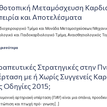
θοτοπική Μεταμόσχευση Καρδιάς
πειρία και Αποτελέσματα
ρδιοχειρουργικό Τμήμα και Μονάδα Μεταμοσχεύσεων/Μηχανική
ολογικό και Παιδοκαρδιολογικό Τμήμα, Αναισθησιολογικός Το
ερισσότερα
ραπευτικές Στρατηγικές στην Π
ρταση με ή Χωρίς Συγγενείς Καρ
ς Οδηγίες 2015;
υμονική αρτηριακή υπέρταση (ΠΑΥ) είναι μια σπάνια, προοδε
ετώπιση και πτωχή πρό- γνωση.[…]