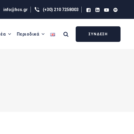
info@hcs.gr
(+30) 210 7258003
έα
Περιοδικά
ΣΥΝΔΕΣΗ