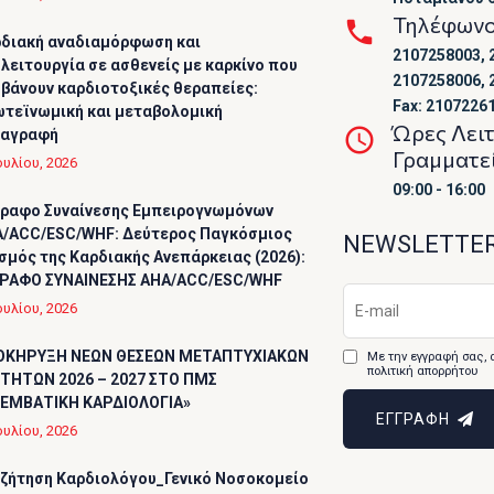
Τηλέφων
διακή αναδιαμόρφωση και
2107258003, 
λειτουργία σε ασθενείς με καρκίνο που
2107258006, 
βάνουν καρδιοτοξικές θεραπείες:
Fax: 2107226
τεϊνωμική και μεταβολομική
Ώρες Λει
ταγραφή
Γραμματε
ουλίου, 2026
09:00 - 16:00
ραφο Συναίνεσης Εμπειρογνωμόνων
/ACC/ESC/WHF: Δεύτερος Παγκόσμιος
NEWSLETTE
σμός της Καρδιακής Ανεπάρκειας (2026):
ΡΑΦΟ ΣΥΝΑΙΝΕΣΗΣ AHA/ACC/ESC/WHF
ουλίου, 2026
ΟΚΗΡΥΞΗ ΝΕΩΝ ΘΕΣΕΩΝ ΜΕΤΑΠΤΥΧΙΑΚΩΝ
Με την εγγραφή σας, 
πολιτική απορρήτου
ΤΗΤΩΝ 2026 – 2027 ΣΤΟ ΠΜΣ
ΕΜΒΑΤΙΚΗ ΚΑΡΔΙΟΛΟΓΙΑ»
ΕΓΓΡΑΦΗ
ουλίου, 2026
ζήτηση Καρδιολόγου_Γενικό Νοσοκομείο