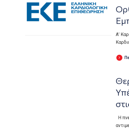
Ορ
Εμ
Α’ Κα
Καρδι
Π
Θε
Υπέ
στι
Η πνε
αντιμ