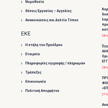
Νομοθεσία
Καρ
Θέσεις Εργασίας – Αγγελίες
δυσ
λαμ
Ανακοινώσεις και Δελτία Τύπου
πρω
κα
ΕΚΕ
28 Ι
Η στήλη του Προέδρου
Έγγ
AHA
Εταιρεία
Ορι
ΕΓΓ
Πληροφορίες εγγραφής / πληρωμών
28 Ι
Τράπεζες
ΠΡ
Επικοινωνία
ΦΟΙ
«ΕΠ
Πολιτική Απορρήτου
27 Ι
Ανα