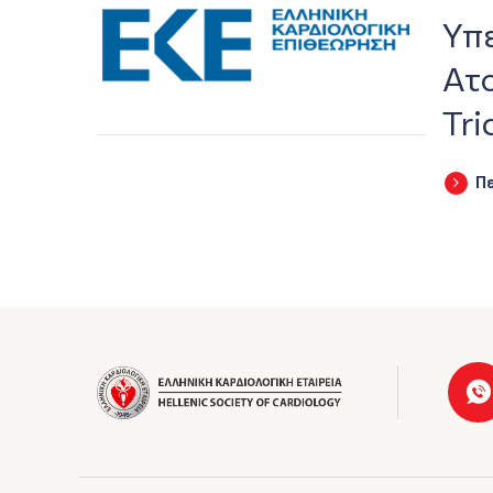
Υπ
Ατ
Tri
Π