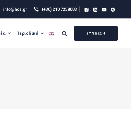
info@hcs.gr
(+30) 210 7258003
έα
Περιοδικά
ΣΥΝΔΕΣΗ