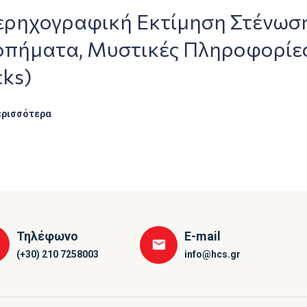
ερηχογραφική Εκτίμηση Στένωση
οπήματα, Μυστικές Πληροφορίες 
cks)
ερισσότερα
Τηλέφωνο
E-mail
(+30) 210 7258003
info@hcs.gr