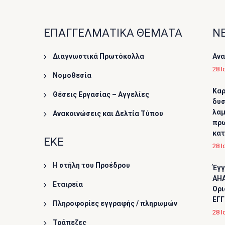
ΕΠΑΓΓΕΛΜΑΤΙΚΑ ΘΕΜΑΤΑ
ΝΕ
Διαγνωστικά Πρωτόκολλα
Ανα
28 Ι
Νομοθεσία
Καρ
Θέσεις Εργασίας – Αγγελίες
δυσ
λαμ
Ανακοινώσεις και Δελτία Τύπου
πρω
κα
ΕΚΕ
28 Ι
Η στήλη του Προέδρου
Έγγ
AHA
Εταιρεία
Ορι
ΕΓΓ
Πληροφορίες εγγραφής / πληρωμών
28 Ι
Τράπεζες