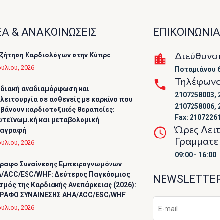
Α & ΑΝΑΚΟΙΝΩΣΕΙΣ
ΕΠΙΚΟΙΝΩΝΙΑ
Διεύθυνσ
ζήτηση Καρδιολόγων στην Κύπρο
ουλίου, 2026
Ποταμιάνου 6
Τηλέφων
διακή αναδιαμόρφωση και
2107258003, 
λειτουργία σε ασθενείς με καρκίνο που
2107258006, 
βάνουν καρδιοτοξικές θεραπείες:
Fax: 2107226
τεϊνωμική και μεταβολομική
Ώρες Λει
ταγραφή
Γραμματε
ουλίου, 2026
09:00 - 16:00
ραφο Συναίνεσης Εμπειρογνωμόνων
/ACC/ESC/WHF: Δεύτερος Παγκόσμιος
NEWSLETTE
σμός της Καρδιακής Ανεπάρκειας (2026):
ΡΑΦΟ ΣΥΝΑΙΝΕΣΗΣ AHA/ACC/ESC/WHF
ουλίου, 2026