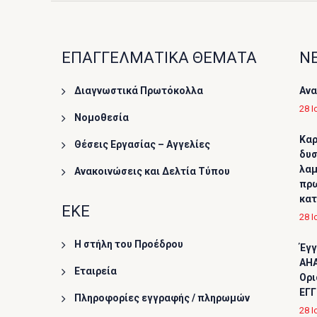
ΕΠΑΓΓΕΛΜΑΤΙΚΑ ΘΕΜΑΤΑ
ΝΕ
Διαγνωστικά Πρωτόκολλα
Ανα
28 Ι
Νομοθεσία
Καρ
Θέσεις Εργασίας – Αγγελίες
δυσ
λαμ
Ανακοινώσεις και Δελτία Τύπου
πρω
κα
ΕΚΕ
28 Ι
Η στήλη του Προέδρου
Έγγ
AHA
Εταιρεία
Ορι
ΕΓΓ
Πληροφορίες εγγραφής / πληρωμών
28 Ι