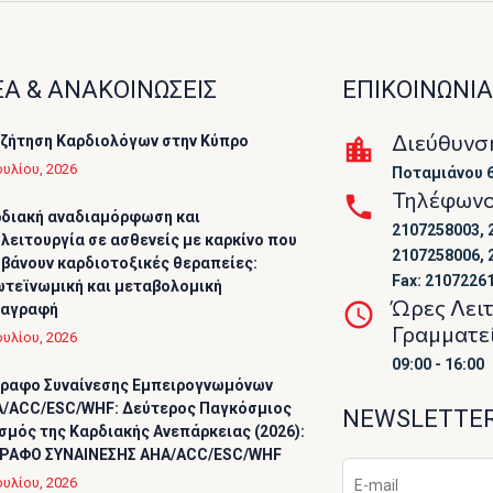
Α & ΑΝΑΚΟΙΝΩΣΕΙΣ
ΕΠΙΚΟΙΝΩΝΙΑ
Διεύθυνσ
ζήτηση Καρδιολόγων στην Κύπρο
ουλίου, 2026
Ποταμιάνου 6
Τηλέφων
διακή αναδιαμόρφωση και
2107258003, 
λειτουργία σε ασθενείς με καρκίνο που
2107258006, 
βάνουν καρδιοτοξικές θεραπείες:
Fax: 2107226
τεϊνωμική και μεταβολομική
Ώρες Λει
ταγραφή
Γραμματε
ουλίου, 2026
09:00 - 16:00
ραφο Συναίνεσης Εμπειρογνωμόνων
/ACC/ESC/WHF: Δεύτερος Παγκόσμιος
NEWSLETTE
σμός της Καρδιακής Ανεπάρκειας (2026):
ΡΑΦΟ ΣΥΝΑΙΝΕΣΗΣ AHA/ACC/ESC/WHF
ουλίου, 2026