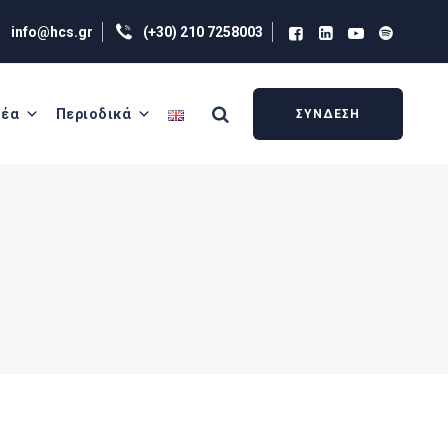
info@hcs.gr
(+30) 210 7258003
έα
Περιοδικά
ΣΥΝΔΕΣΗ