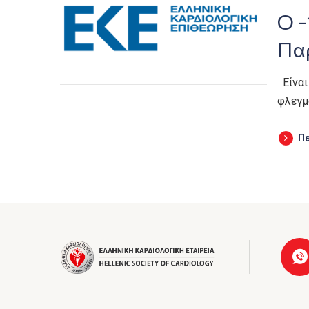
Ο -
Πα
Eίναι
φλεγμ
Π