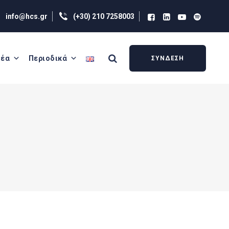
info@hcs.gr
(+30) 210 7258003
έα
Περιοδικά
ΣΥΝΔΕΣΗ