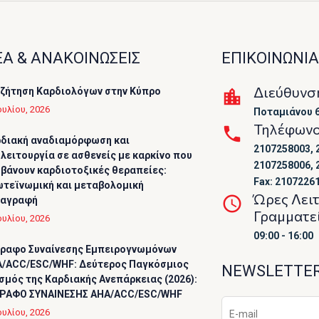
Α & ΑΝΑΚΟΙΝΩΣΕΙΣ
ΕΠΙΚΟΙΝΩΝΙΑ
Διεύθυνσ
ζήτηση Καρδιολόγων στην Κύπρο
ουλίου, 2026
Ποταμιάνου 6
Τηλέφων
διακή αναδιαμόρφωση και
2107258003, 
λειτουργία σε ασθενείς με καρκίνο που
2107258006, 
βάνουν καρδιοτοξικές θεραπείες:
Fax: 2107226
τεϊνωμική και μεταβολομική
Ώρες Λει
ταγραφή
Γραμματε
ουλίου, 2026
09:00 - 16:00
ραφο Συναίνεσης Εμπειρογνωμόνων
/ACC/ESC/WHF: Δεύτερος Παγκόσμιος
NEWSLETTE
σμός της Καρδιακής Ανεπάρκειας (2026):
ΡΑΦΟ ΣΥΝΑΙΝΕΣΗΣ AHA/ACC/ESC/WHF
ουλίου, 2026