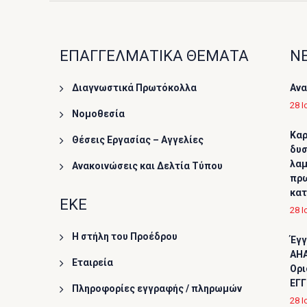
ΕΠΑΓΓΕΛΜΑΤΙΚΑ ΘΕΜΑΤΑ
ΝΕ
Διαγνωστικά Πρωτόκολλα
Ανα
28 Ι
Νομοθεσία
Καρ
Θέσεις Εργασίας – Αγγελίες
δυσ
λαμ
Ανακοινώσεις και Δελτία Τύπου
πρω
κα
ΕΚΕ
28 Ι
Η στήλη του Προέδρου
Έγγ
AHA
Εταιρεία
Ορι
ΕΓΓ
Πληροφορίες εγγραφής / πληρωμών
28 Ι