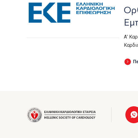
Ορ
Εμ
Α’ Κα
Καρδι
Π