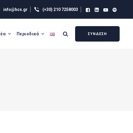
info@hcs.gr
(+30) 210 7258003
έα
Περιοδικά
ΣΥΝΔΕΣΗ