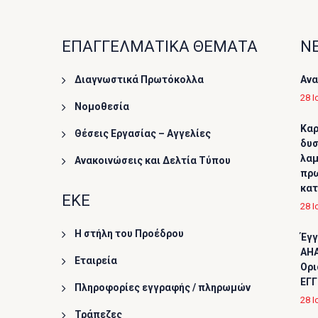
ΕΠΑΓΓΕΛΜΑΤΙΚΑ ΘΕΜΑΤΑ
ΝΕ
Διαγνωστικά Πρωτόκολλα
Ανα
28 Ι
Νομοθεσία
Καρ
Θέσεις Εργασίας – Αγγελίες
δυσ
λαμ
Ανακοινώσεις και Δελτία Τύπου
πρω
κα
ΕΚΕ
28 Ι
Η στήλη του Προέδρου
Έγγ
AHA
Εταιρεία
Ορι
ΕΓΓ
Πληροφορίες εγγραφής / πληρωμών
28 Ι
Τράπεζες