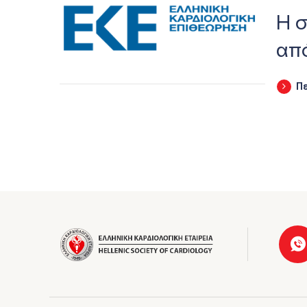
Η 
από
Π