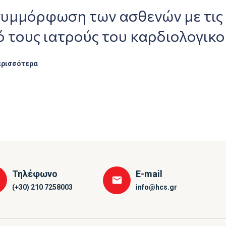
συμμόρφωση των ασθενών με τις
 τους ιατρούς του καρδιολογικ
ερισσότερα
Τηλέφωνο
E-mail
(+30) 210 7258003
info@hcs.gr