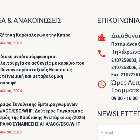
Α & ΑΝΑΚΟΙΝΩΣΕΙΣ
ΕΠΙΚΟΙΝΩΝΙΑ
Διεύθυνσ
ζήτηση Καρδιολόγων στην Κύπρο
ουλίου, 2026
Ποταμιάνου 6
Τηλέφων
διακή αναδιαμόρφωση και
2107258003, 
λειτουργία σε ασθενείς με καρκίνο που
2107258006, 
βάνουν καρδιοτοξικές θεραπείες:
Fax: 2107226
τεϊνωμική και μεταβολομική
Ώρες Λει
ταγραφή
Γραμματε
ουλίου, 2026
09:00 - 16:00
ραφο Συναίνεσης Εμπειρογνωμόνων
/ACC/ESC/WHF: Δεύτερος Παγκόσμιος
NEWSLETTE
σμός της Καρδιακής Ανεπάρκειας (2026):
ΡΑΦΟ ΣΥΝΑΙΝΕΣΗΣ AHA/ACC/ESC/WHF
ουλίου, 2026