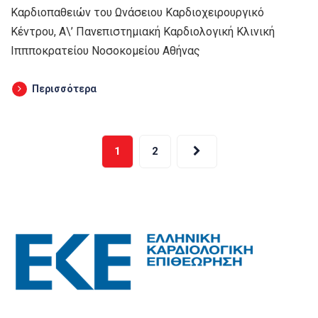
Καρδιοπαθειών του Ωνάσειου Καρδιοχειρουργικό
Κέντρου, Α\’ Πανεπιστημιακή Καρδιολογική Κλινική
Ιππποκρατείου Νοσοκομείου Αθήνας
Περισσότερα
Σελιδοποίηση
1
2
άρθρων