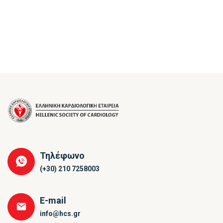
Τηλέφωνο
(+30) 210 7258003
E-mail
info@hcs.gr