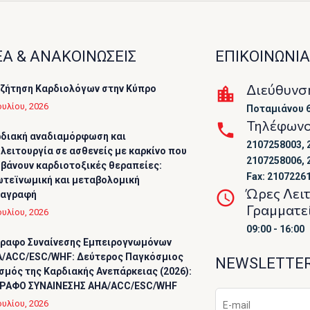
Α & ΑΝΑΚΟΙΝΩΣΕΙΣ
ΕΠΙΚΟΙΝΩΝΙΑ
Διεύθυνσ
ζήτηση Καρδιολόγων στην Κύπρο
ουλίου, 2026
Ποταμιάνου 6
Τηλέφων
διακή αναδιαμόρφωση και
2107258003, 
λειτουργία σε ασθενείς με καρκίνο που
2107258006, 
βάνουν καρδιοτοξικές θεραπείες:
Fax: 2107226
τεϊνωμική και μεταβολομική
Ώρες Λει
ταγραφή
Γραμματε
ουλίου, 2026
09:00 - 16:00
ραφο Συναίνεσης Εμπειρογνωμόνων
/ACC/ESC/WHF: Δεύτερος Παγκόσμιος
NEWSLETTE
σμός της Καρδιακής Ανεπάρκειας (2026):
ΡΑΦΟ ΣΥΝΑΙΝΕΣΗΣ AHA/ACC/ESC/WHF
ουλίου, 2026