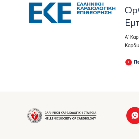
Ορ
Εμ
Α’ Κα
Καρδι
Π