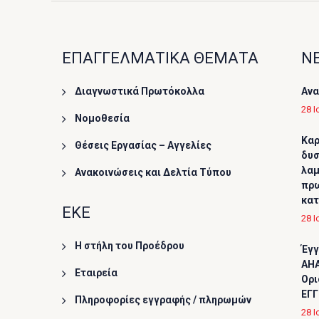
ΕΠΑΓΓΕΛΜΑΤΙΚΑ ΘΕΜΑΤΑ
ΝΕ
Διαγνωστικά Πρωτόκολλα
Ανα
28 Ι
Νομοθεσία
Καρ
Θέσεις Εργασίας – Αγγελίες
δυσ
λαμ
Ανακοινώσεις και Δελτία Τύπου
πρω
κα
ΕΚΕ
28 Ι
Η στήλη του Προέδρου
Έγγ
AHA
Εταιρεία
Ορι
ΕΓΓ
Πληροφορίες εγγραφής / πληρωμών
28 Ι