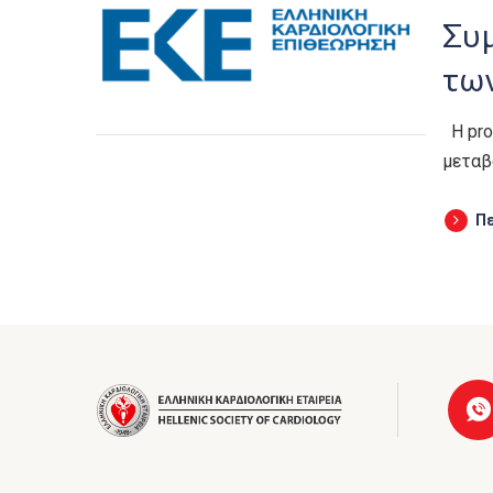
Συ
τω
Η prop
μεταβ
Π