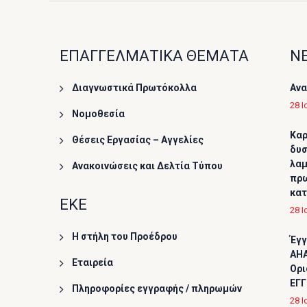
ΕΠΑΓΓΕΛΜΑΤΙΚΑ ΘΕΜΑΤΑ
ΝΕ
Διαγνωστικά Πρωτόκολλα
Ανα
28 Ι
Νομοθεσία
Καρ
Θέσεις Εργασίας – Αγγελίες
δυσ
λαμ
Ανακοινώσεις και Δελτία Τύπου
πρω
κα
ΕΚΕ
28 Ι
Η στήλη του Προέδρου
Έγγ
AHA
Εταιρεία
Ορι
ΕΓΓ
Πληροφορίες εγγραφής / πληρωμών
28 Ι