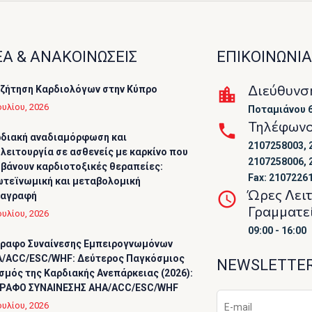
Α & ΑΝΑΚΟΙΝΩΣΕΙΣ
ΕΠΙΚΟΙΝΩΝΙΑ
Διεύθυνσ
ζήτηση Καρδιολόγων στην Κύπρο
ουλίου, 2026
Ποταμιάνου 6
Τηλέφων
διακή αναδιαμόρφωση και
2107258003, 
λειτουργία σε ασθενείς με καρκίνο που
2107258006, 
βάνουν καρδιοτοξικές θεραπείες:
Fax: 2107226
τεϊνωμική και μεταβολομική
Ώρες Λει
ταγραφή
Γραμματε
ουλίου, 2026
09:00 - 16:00
ραφο Συναίνεσης Εμπειρογνωμόνων
/ACC/ESC/WHF: Δεύτερος Παγκόσμιος
NEWSLETTE
σμός της Καρδιακής Ανεπάρκειας (2026):
ΡΑΦΟ ΣΥΝΑΙΝΕΣΗΣ AHA/ACC/ESC/WHF
ουλίου, 2026