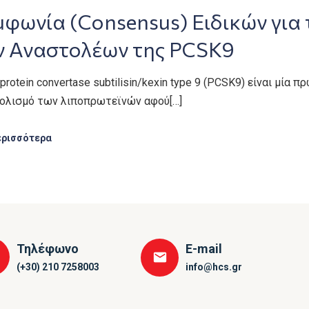
μφωνία (Consensus) Ειδικών για
ν Αναστολέων της PCSK9
rotein convertase subtilisin/kexin type 9 (PCSK9) είναι μία
ολισμό των λιποπρωτεϊνών αφού[…]
ερισσότερα
Τηλέφωνο
E-mail
(+30) 210 7258003
info@hcs.gr