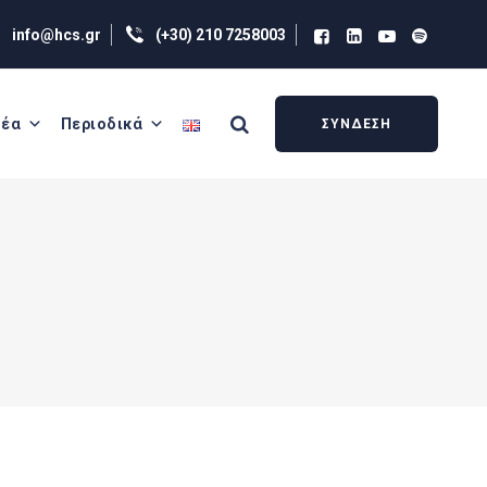
info@hcs.gr
(+30) 210 7258003
έα
Περιοδικά
ΣΥΝΔΕΣΗ