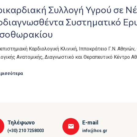
ικαρδιακή Συλλογή Υγρού σε Νέ
οδιαγνωσθέντα Συστηματικό Ερ
σοθωρακίου
νεπιστημιακή Καρδιολογική Κλινική, Ιπποκράτειο Γ.Ν. Αθηνών
ογικής Ανατομικής, Διαγνωστικό και Θεραπευτικό Κέντρο Αθη
ερισσότερα
Τηλέφωνο
E-mail
(+30) 210 7258003
info@hcs.gr