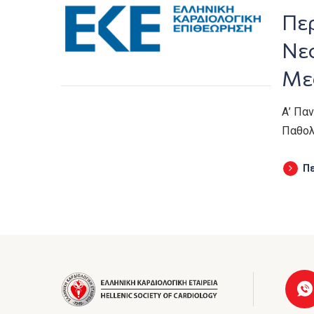
Περ
Νε
Με
Α’ Πα
Παθολ
Π