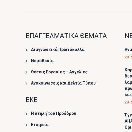
ΕΠΑΓΓΕΛΜΑΤΙΚΑ ΘΕΜΑΤΑ
ΝΕ
Διαγνωστικά Πρωτόκολλα
Ανα
28 Ι
Νομοθεσία
Καρ
Θέσεις Εργασίας – Αγγελίες
δυσ
λαμ
Ανακοινώσεις και Δελτία Τύπου
πρω
κα
ΕΚΕ
28 Ι
Η στήλη του Προέδρου
Έγγ
AHA
Εταιρεία
Ορι