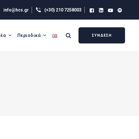
info@hcs.gr
(+30) 210 7258003
έα
Περιοδικά
ΣΥΝΔΕΣΗ