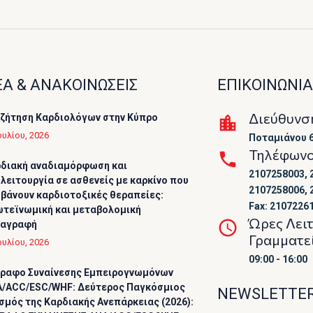
Α & ΑΝΑΚΟΙΝΩΣΕΙΣ
ΕΠΙΚΟΙΝΩΝΙΑ
Διεύθυνσ
ζήτηση Καρδιολόγων στην Κύπρο
ουλίου, 2026
Ποταμιάνου 6
Τηλέφων
διακή αναδιαμόρφωση και
2107258003, 
λειτουργία σε ασθενείς με καρκίνο που
2107258006, 
βάνουν καρδιοτοξικές θεραπείες:
Fax: 2107226
τεϊνωμική και μεταβολομική
Ώρες Λει
ταγραφή
Γραμματε
ουλίου, 2026
09:00 - 16:00
ραφο Συναίνεσης Εμπειρογνωμόνων
/ACC/ESC/WHF: Δεύτερος Παγκόσμιος
NEWSLETTE
σμός της Καρδιακής Ανεπάρκειας (2026):