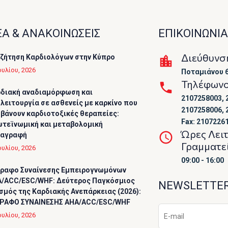
Α & ΑΝΑΚΟΙΝΩΣΕΙΣ
ΕΠΙΚΟΙΝΩΝΙΑ
Διεύθυνσ
ζήτηση Καρδιολόγων στην Κύπρο
ουλίου, 2026
Ποταμιάνου 6
Τηλέφων
διακή αναδιαμόρφωση και
2107258003, 
λειτουργία σε ασθενείς με καρκίνο που
2107258006, 
βάνουν καρδιοτοξικές θεραπείες:
Fax: 2107226
τεϊνωμική και μεταβολομική
Ώρες Λει
ταγραφή
Γραμματε
ουλίου, 2026
09:00 - 16:00
ραφο Συναίνεσης Εμπειρογνωμόνων
/ACC/ESC/WHF: Δεύτερος Παγκόσμιος
NEWSLETTE
σμός της Καρδιακής Ανεπάρκειας (2026):
ΡΑΦΟ ΣΥΝΑΙΝΕΣΗΣ AHA/ACC/ESC/WHF
ουλίου, 2026