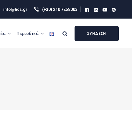
info@hcs.gr
(+30) 210 7258003
έα
Περιοδικά
ΣΥΝΔΕΣΗ