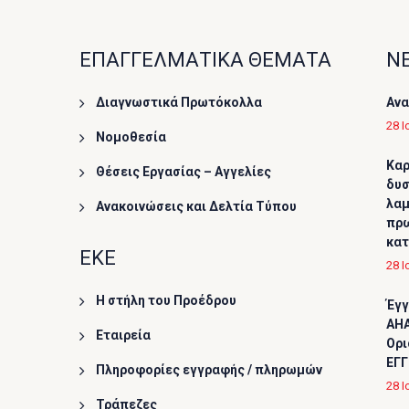
ΕΠΑΓΓΕΛΜΑΤΙΚΑ ΘΕΜΑΤΑ
ΝΕ
Διαγνωστικά Πρωτόκολλα
Ανα
28 Ι
Νομοθεσία
Καρ
Θέσεις Εργασίας – Αγγελίες
δυσ
λαμ
Ανακοινώσεις και Δελτία Τύπου
πρω
κα
ΕΚΕ
28 Ι
Η στήλη του Προέδρου
Έγγ
AHA
Εταιρεία
Ορι
ΕΓΓ
Πληροφορίες εγγραφής / πληρωμών
28 Ι
Τράπεζες