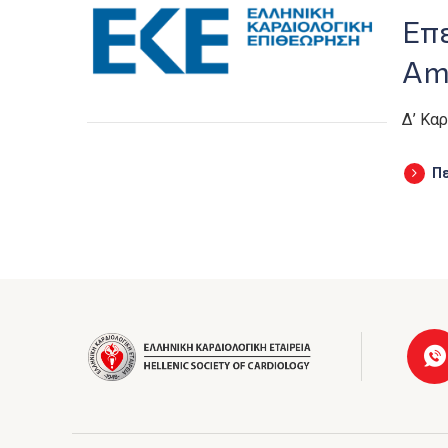
Επ
Am
Δ’ Κα
Π