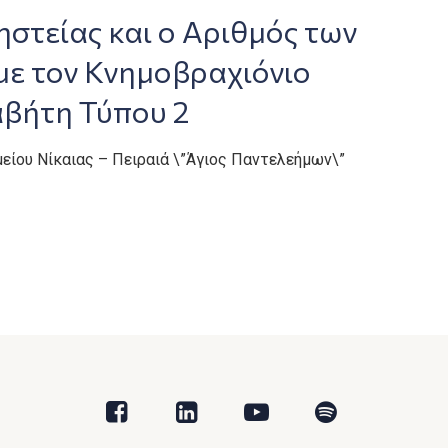
στείας και ο Αριθμός των
με τον Κνημοβραχιόνιο
αβήτη Τύπου 2
μείου Νίκαιας – Πειραιά \”Άγιος Παντελεήμων\”