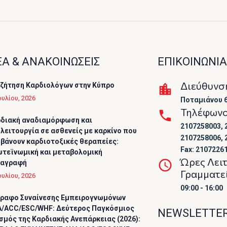
Α & ΑΝΑΚΟΙΝΩΣΕΙΣ
ΕΠΙΚΟΙΝΩΝΙΑ
Διεύθυνσ
ζήτηση Καρδιολόγων στην Κύπρο
ουλίου, 2026
Ποταμιάνου 6
Τηλέφων
διακή αναδιαμόρφωση και
2107258003, 
λειτουργία σε ασθενείς με καρκίνο που
2107258006, 
βάνουν καρδιοτοξικές θεραπείες:
Fax: 2107226
τεϊνωμική και μεταβολομική
Ώρες Λει
ταγραφή
Γραμματε
ουλίου, 2026
09:00 - 16:00
ραφο Συναίνεσης Εμπειρογνωμόνων
/ACC/ESC/WHF: Δεύτερος Παγκόσμιος
NEWSLETTE
σμός της Καρδιακής Ανεπάρκειας (2026):