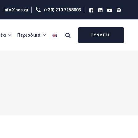
info@hcs.gr
(+30) 210 7258003
έα
Περιοδικά
ΣΥΝΔΕΣΗ