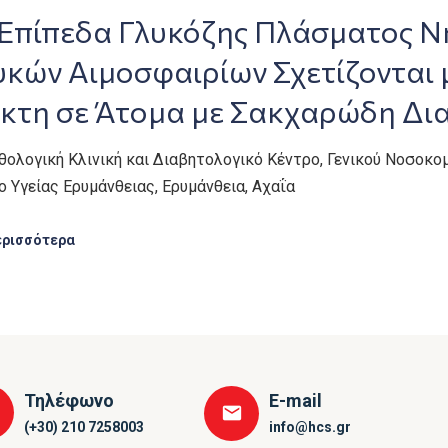
Επίπεδα Γλυκόζης Πλάσματος Νη
κών Αιμοσφαιρίων Σχετίζονται 
ίκτη σε Άτομα με Σακχαρώδη Δι
αθολογική Κλινική και Διαβητολογικό Κέντρο, Γενικού Νοσοκο
ο Υγείας Ερυμάνθειας, Ερυμάνθεια, Αχαΐα
ερισσότερα
Τηλέφωνο
E-mail
(+30) 210 7258003
info@hcs.gr