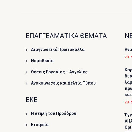
ΕΠΑΓΓΕΛΜΑΤΙΚΑ ΘΕΜΑΤΑ
ΝΕ
Διαγνωστικά Πρωτόκολλα
Ανα
28 Ι
Νομοθεσία
Καρ
Θέσεις Εργασίας – Αγγελίες
δυσ
λαμ
Ανακοινώσεις και Δελτία Τύπου
πρω
κα
ΕΚΕ
28 Ι
Η στήλη του Προέδρου
Έγγ
AHA
Εταιρεία
Ορι