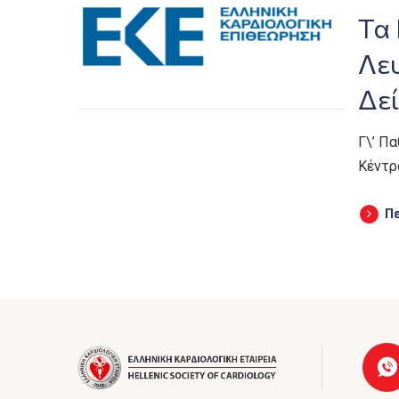
Τα 
Λευ
Δε
Γ\’ Π
Κέντρ
Π