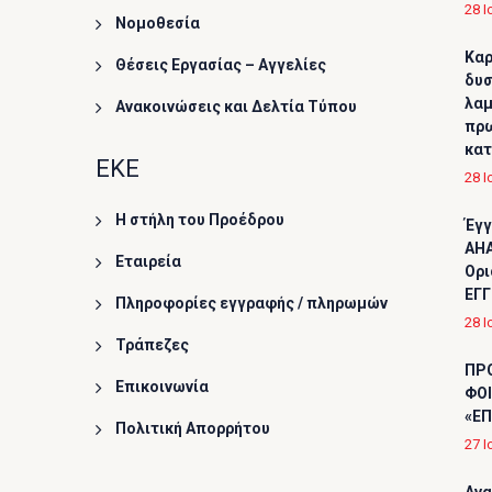
28 Ι
Νομοθεσία
Καρ
Θέσεις Εργασίας – Αγγελίες
δυσ
λαμ
Ανακοινώσεις και Δελτία Τύπου
πρω
κα
ΕΚΕ
28 Ι
Η στήλη του Προέδρου
Έγγ
AHA
Εταιρεία
Ορι
ΕΓΓ
Πληροφορίες εγγραφής / πληρωμών
28 Ι
Τράπεζες
ΠΡ
Επικοινωνία
ΦΟΙ
«ΕΠ
Πολιτική Απορρήτου
27 Ι