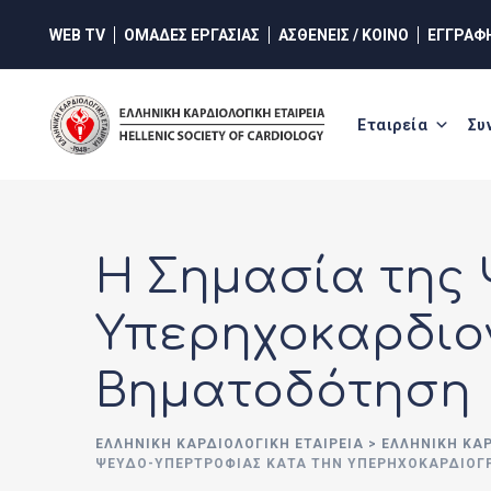
Skip
WEB TV
ΟΜΑΔΕΣ ΕΡΓΑΣΙΑΣ
ΑΣΘΕΝΕΙΣ / ΚΟΙΝΟ
ΕΓΓΡΑΦ
to
content
Εταιρεία
Συ
Η Σημασία της 
Υπερηχοκαρδιογ
Βηματοδότηση
ΕΛΛΗΝΙΚΉ ΚΑΡΔΙΟΛΟΓΙΚΉ ΕΤΑΙΡΕΊΑ
>
ΕΛΛΗΝΙΚΗ ΚΑ
ΨΕΥΔΟ-ΥΠΕΡΤΡΟΦΊΑΣ ΚΑΤΆ ΤΗΝ ΥΠΕΡΗΧΟΚΑΡΔΙΟΓ