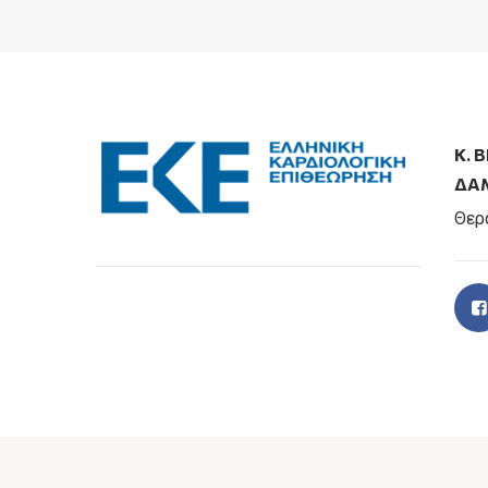
Κ. 
ΔΑ
Θερ