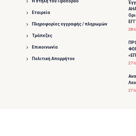
Η στήλη του Προέδρου
Έγγ
AHA
Εταιρεία
Ορι
ΕΓΓ
Πληροφορίες εγγραφής / πληρωμών
28 Ι
Τράπεζες
ΠΡ
Επικοινωνία
ΦΟΙ
«ΕΠ
Πολιτική Απορρήτου
27 Ι
Ανα
Λε
27 Ι
Copyright © 2026
Ελληνική Καρδιολογική Εταιρεία
, A