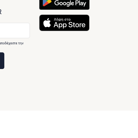
R
αποδέχεστε την
Designed & developed by
Inspire Web