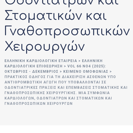
Οδοντιάτρων και
Στοματικών και
Γναθοπροσωπικών
Χειρουργών
ΕΛΛΗΝΙΚΉ ΚΑΡΔΙΟΛΟΓΙΚΉ ΕΤΑΙΡΕΊΑ
>
ΕΛΛΗΝΙΚΗ
ΚΑΡΔΙΟΛΟΓΙΚΗ ΕΠΙΘΕΩΡΗΣΗ
>
VOL 66 ΝΟ4 (2025):
ΟΚΤΏΒΡΙΟΣ - ΔΕΚΈΜΒΡΙΟΣ
>
ΚΕΙΜΕΝΟ ΟΜΟΦΩΝΙΑΣ
>
ΠΡΑΚΤΙΚΌΣ ΟΔΗΓΌΣ ΓΙΑ ΤΗ ΔΙΑΧΕΊΡΙΣΗ ΑΣΘΕΝΏΝ ΥΠΌ
ΑΝΤΙΘΡΟΜΒΩΤΙΚΉ ΑΓΩΓΉ ΠΟΥ ΥΠΟΒΆΛΛΟΝΤΑΙ ΣΕ
ΟΔΟΝΤΙΑΤΡΙΚΈΣ ΠΡΆΞΕΙΣ ΚΑΙ ΕΠΕΜΒΆΣΕΙΣ ΣΤΟΜΑΤΙΚΉΣ ΚΑΙ
ΓΝΑΘΟΠΡΟΣΩΠΙΚΉΣ ΧΕΙΡΟΥΡΓΙΚΉΣ. ΜΙΑ ΣΥΜΦΩΝΊΑ
ΚΑΡΔΙΟΛΌΓΩΝ, ΟΔΟΝΤΙΆΤΡΩΝ ΚΑΙ ΣΤΟΜΑΤΙΚΏΝ ΚΑΙ
ΓΝΑΘΟΠΡΟΣΩΠΙΚΏΝ ΧΕΙΡΟΥΡΓΏΝ