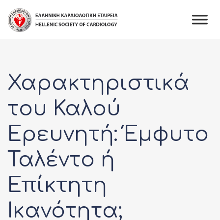
Skip
to
content
Χαρακτηριστικά
του Καλού
Ερευνητή: Έμφυτο
Ταλέντο ή
Επίκτητη
Ικανότητα;