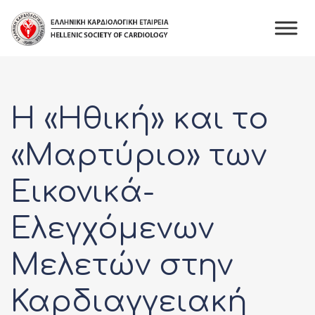
Skip
to
content
Η «Ηθική» και το
«Μαρτύριο» των
Εικονικά-
Ελεγχόμενων
Μελετών στην
Καρδιαγγειακή