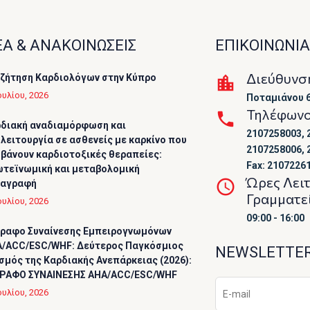
Α & ΑΝΑΚΟΙΝΩΣΕΙΣ
ΕΠΙΚΟΙΝΩΝΙΑ
Διεύθυνσ
ζήτηση Καρδιολόγων στην Κύπρο
ουλίου, 2026
Ποταμιάνου 6
Τηλέφων
διακή αναδιαμόρφωση και
2107258003, 
λειτουργία σε ασθενείς με καρκίνο που
2107258006, 
βάνουν καρδιοτοξικές θεραπείες:
Fax: 2107226
τεϊνωμική και μεταβολομική
Ώρες Λει
ταγραφή
Γραμματε
ουλίου, 2026
09:00 - 16:00
ραφο Συναίνεσης Εμπειρογνωμόνων
/ACC/ESC/WHF: Δεύτερος Παγκόσμιος
NEWSLETTE
σμός της Καρδιακής Ανεπάρκειας (2026):
ΡΑΦΟ ΣΥΝΑΙΝΕΣΗΣ AHA/ACC/ESC/WHF
ουλίου, 2026