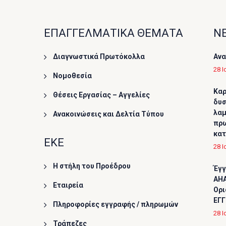
ΕΠΑΓΓΕΛΜΑΤΙΚΑ ΘΕΜΑΤΑ
ΝΕ
Διαγνωστικά Πρωτόκολλα
Ανα
28 Ι
Νομοθεσία
Καρ
Θέσεις Εργασίας – Αγγελίες
δυσ
λαμ
Ανακοινώσεις και Δελτία Τύπου
πρω
κα
ΕΚΕ
28 Ι
Η στήλη του Προέδρου
Έγγ
AHA
Εταιρεία
Ορι
ΕΓΓ
Πληροφορίες εγγραφής / πληρωμών
28 Ι
Τράπεζες