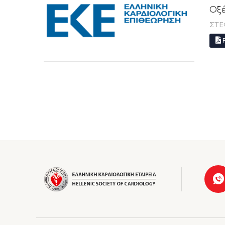
Οξέ
ΣΤΈ
P