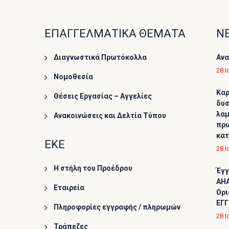
ΕΠΑΓΓΕΛΜΑΤΙΚΑ ΘΕΜΑΤΑ
ΝΕ
Διαγνωστικά Πρωτόκολλα
Ανα
28 Ι
Νομοθεσία
Καρ
Θέσεις Εργασίας – Αγγελίες
δυσ
λαμ
Ανακοινώσεις και Δελτία Τύπου
πρω
κα
ΕΚΕ
28 Ι
Η στήλη του Προέδρου
Έγγ
AHA
Εταιρεία
Ορι
ΕΓΓ
Πληροφορίες εγγραφής / πληρωμών
28 Ι
Τράπεζες