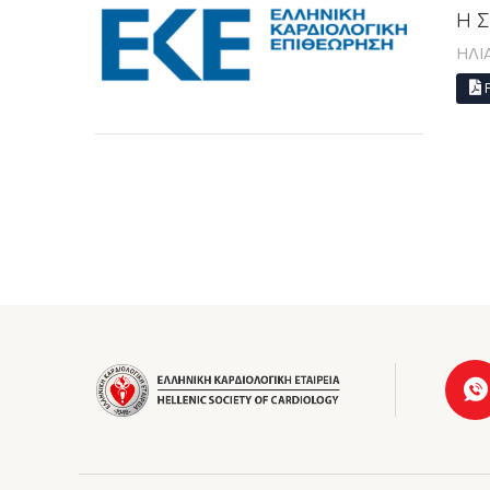
Η 
ΗΛΙ
P