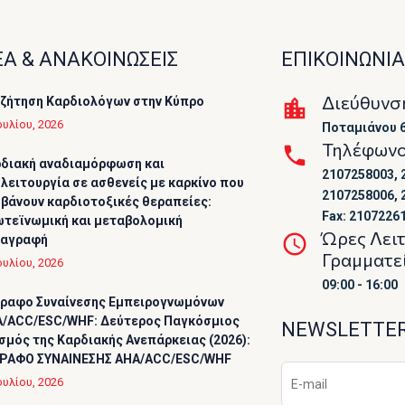
Α & ΑΝΑΚΟΙΝΩΣΕΙΣ
ΕΠΙΚΟΙΝΩΝΙΑ
Διεύθυνσ
ζήτηση Καρδιολόγων στην Κύπρο
ουλίου, 2026
Ποταμιάνου 6
Τηλέφων
διακή αναδιαμόρφωση και
2107258003, 
λειτουργία σε ασθενείς με καρκίνο που
2107258006, 
βάνουν καρδιοτοξικές θεραπείες:
Fax: 2107226
τεϊνωμική και μεταβολομική
Ώρες Λει
ταγραφή
Γραμματε
ουλίου, 2026
09:00 - 16:00
ραφο Συναίνεσης Εμπειρογνωμόνων
/ACC/ESC/WHF: Δεύτερος Παγκόσμιος
NEWSLETTE
σμός της Καρδιακής Ανεπάρκειας (2026):
ΡΑΦΟ ΣΥΝΑΙΝΕΣΗΣ AHA/ACC/ESC/WHF
ουλίου, 2026