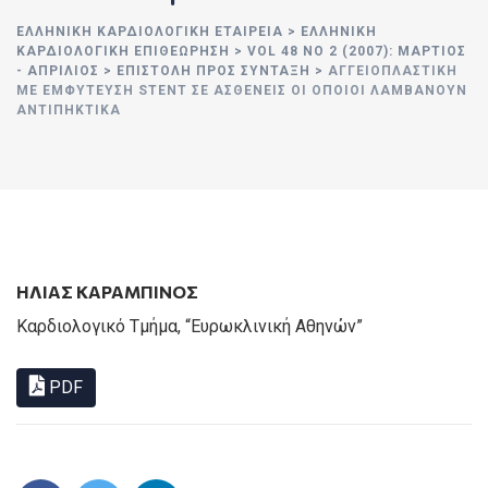
ΕΛΛΗΝΙΚΉ ΚΑΡΔΙΟΛΟΓΙΚΉ ΕΤΑΙΡΕΊΑ
>
ΕΛΛΗΝΙΚΗ
ΚΑΡΔΙΟΛΟΓΙΚΗ ΕΠΙΘΕΩΡΗΣΗ
>
VOL 48 NO 2 (2007): ΜΆΡΤΙΟΣ
- ΑΠΡΊΛΙΟΣ
>
ΕΠΙΣΤΟΛΗ ΠΡΟΣ ΣΥΝΤΑΞΗ
>
ΑΓΓΕΙΟΠΛΑΣΤΙΚΉ
ΜΕ ΕΜΦΎΤΕΥΣΗ STENT ΣΕ ΑΣΘΕΝΕΊΣ ΟΙ ΟΠΟΊΟΙ ΛΑΜΒΆΝΟΥΝ
ΑΝΤΙΠΗΚΤΙΚΆ
ΗΛΊΑΣ ΚΑΡΑΜΠΊΝΟΣ
Καρδιολογικό Τμήμα, “Ευρωκλινική Αθηνών”
PDF