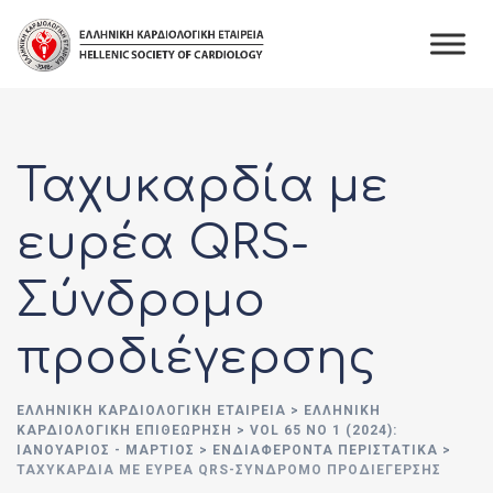
Skip
to
content
Ταχυκαρδία με
ευρέα QRS-
Σύνδρομο
προδιέγερσης
ΕΛΛΗΝΙΚΉ ΚΑΡΔΙΟΛΟΓΙΚΉ ΕΤΑΙΡΕΊΑ
>
ΕΛΛΗΝΙΚΗ
ΚΑΡΔΙΟΛΟΓΙΚΗ ΕΠΙΘΕΩΡΗΣΗ
>
VOL 65 NO 1 (2024):
ΙΑΝΟΥΑΡΙΟΣ - ΜΑΡΤΙΟΣ
>
ΕΝΔΙΑΦΕΡΟΝΤΑ ΠΕΡΙΣΤΑΤΙΚΑ
>
ΤΑΧΥΚΑΡΔΊΑ ΜΕ ΕΥΡΈΑ QRS-ΣΎΝΔΡΟΜΟ ΠΡΟΔΙΈΓΕΡΣΗΣ