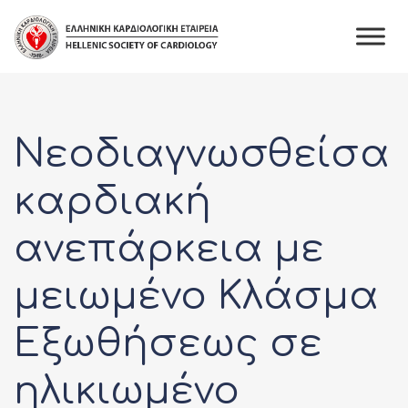
Skip
to
content
Νεοδιαγνωσθείσα
καρδιακή
ανεπάρκεια με
μειωμένο Κλάσμα
Εξωθήσεως σε
ηλικιωμένο