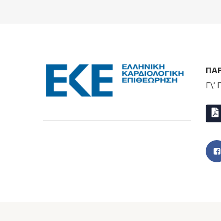
ΠΑ
Γ\’