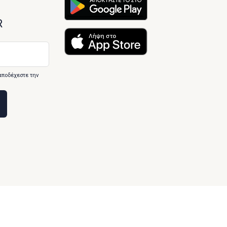
R
αποδέχεστε την
Designed & developed by
Inspire Web