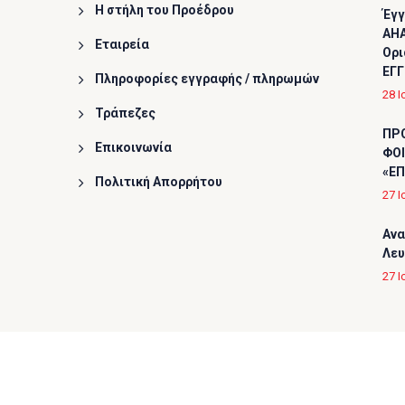
Η στήλη του Προέδρου
Έγγ
AHA
Εταιρεία
Ορι
ΕΓΓ
Πληροφορίες εγγραφής / πληρωμών
28 Ι
Τράπεζες
ΠΡ
Επικοινωνία
ΦΟΙ
«ΕΠ
Πολιτική Απορρήτου
27 Ι
Ανα
Λε
27 Ι
Copyright © 2026
Ελληνική Καρδιολογική Εταιρεία
, A