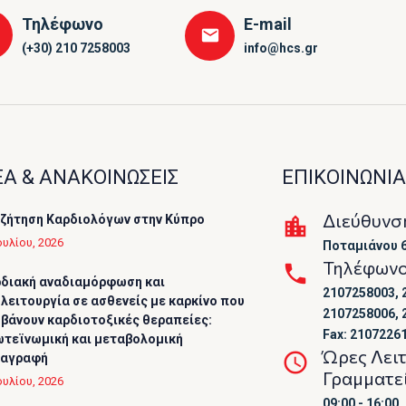
Τηλέφωνο
E-mail
(+30) 210 7258003
info@hcs.gr
Α & ΑΝΑΚΟΙΝΩΣΕΙΣ
ΕΠΙΚΟΙΝΩΝΙΑ
Διεύθυνσ
ζήτηση Καρδιολόγων στην Κύπρο
ουλίου, 2026
Ποταμιάνου 6
Τηλέφων
διακή αναδιαμόρφωση και
2107258003, 
λειτουργία σε ασθενείς με καρκίνο που
2107258006, 
βάνουν καρδιοτοξικές θεραπείες:
Fax: 2107226
τεϊνωμική και μεταβολομική
Ώρες Λει
ταγραφή
Γραμματε
ουλίου, 2026
09:00 - 16:00