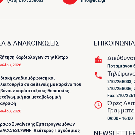
(+30) 210 7258003
info@hcs.gr
Α & ΑΝΑΚΟΙΝΩΣΕΙΣ
ΕΠΙΚΟΙΝΩΝΙΑ
Διεύθυνσ
ζήτηση Καρδιολόγων στην Κύπρο
ουλίου, 2026
Ποταμιάνου 6
Τηλέφων
διακή αναδιαμόρφωση και
2107258003, 
λειτουργία σε ασθενείς με καρκίνο που
2107258006, 
βάνουν καρδιοτοξικές θεραπείες:
Fax: 2107226
τεϊνωμική και μεταβολομική
Ώρες Λει
ταγραφή
Γραμματε
ουλίου, 2026
09:00 - 16:00
ραφο Συναίνεσης Εμπειρογνωμόνων
/ACC/ESC/WHF: Δεύτερος Παγκόσμιος
NEWSLETTE