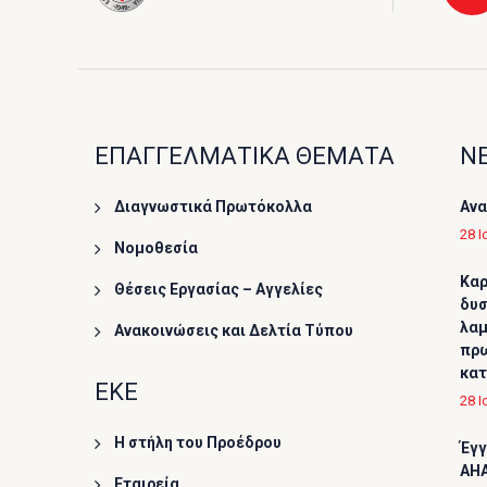
ΕΠΑΓΓΕΛΜΑΤΙΚΑ ΘΕΜΑΤΑ
ΝΕ
Διαγνωστικά Πρωτόκολλα
Ανα
28 Ι
Νομοθεσία
Καρ
Θέσεις Εργασίας – Αγγελίες
δυσ
λαμ
Ανακοινώσεις και Δελτία Τύπου
πρω
κα
ΕΚΕ
28 Ι
Η στήλη του Προέδρου
Έγγ
AHA
Εταιρεία