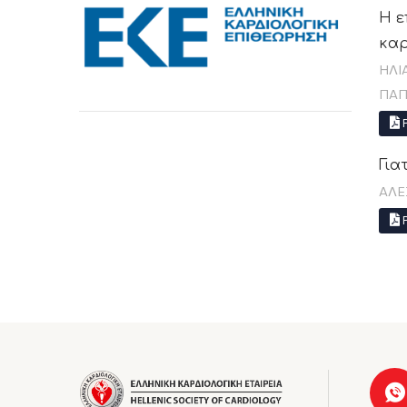
Η ε
καρ
ΗΛΙ
ΠΑ
P
Για
ΑΛΕ
P