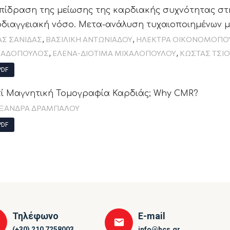
πίδραση της μείωσης της καρδιακής συχνότητας σ
διαγγειακή νόσο. Μετα-ανάλυση τυχαιοποιημένων μ
,
,
ΑΣ ΣΑΝΙΔΑΣ
ΒΑΣΙΛΙΚΗ ΑΝΤΩΝΙΑΔΟΥ
ΗΛΕΚΤΡΑ ΟΙΚΟΝΟΜΟΠΟ
,
,
ΠΑΔΟΠΟΥΛΟΣ
ΕΛΕΝΑ-ΔΙΟΤΙΜΑ ΜΙΧΑΛΟΠΟΥΛΟΥ
ΚΩΣΤΑΣ ΤΣΙ
DF
τί Μαγνητική Τομογραφία Καρδιάς; Why CMR?
ΞΑΝΔΡΑ ΔΡΑΜΠΑΛΟΥ
DF
Τηλέφωνο
E-mail
(+30) 210 7258003
info@hcs.gr