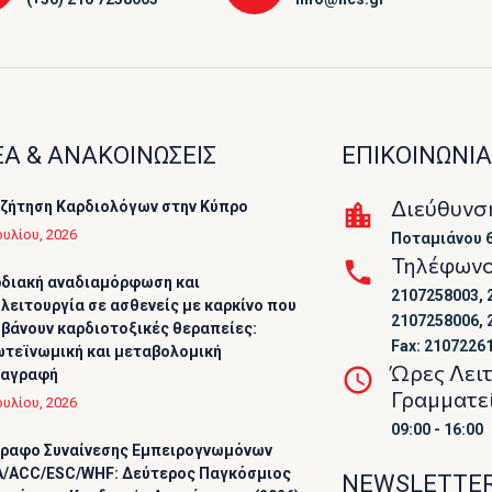
Α & ΑΝΑΚΟΙΝΩΣΕΙΣ
ΕΠΙΚΟΙΝΩΝΙΑ
Διεύθυνσ
ζήτηση Καρδιολόγων στην Κύπρο
ουλίου, 2026
Ποταμιάνου 6
Τηλέφων
διακή αναδιαμόρφωση και
2107258003, 
λειτουργία σε ασθενείς με καρκίνο που
2107258006, 
βάνουν καρδιοτοξικές θεραπείες:
Fax: 2107226
τεϊνωμική και μεταβολομική
Ώρες Λει
ταγραφή
Γραμματε
ουλίου, 2026
09:00 - 16:00
ραφο Συναίνεσης Εμπειρογνωμόνων
/ACC/ESC/WHF: Δεύτερος Παγκόσμιος
NEWSLETTE