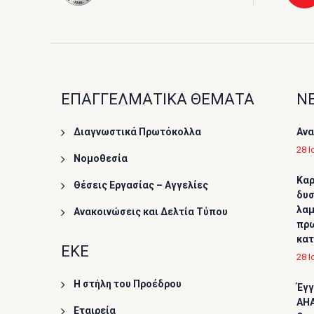
ΕΠΑΓΓΕΛΜΑΤΙΚΑ ΘΕΜΑΤΑ
ΝΕ
Διαγνωστικά Πρωτόκολλα
Ανα
28 Ι
Νομοθεσία
Καρ
Θέσεις Εργασίας – Αγγελίες
δυσ
λαμ
Ανακοινώσεις και Δελτία Τύπου
πρω
κα
ΕΚΕ
28 Ι
Η στήλη του Προέδρου
Έγγ
AHA
Εταιρεία