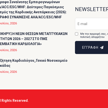
ραφο Συναίνεσης Εμπειρογνωμόνων
/ACC/ESC/WHF: Δεύτερος Παγκόσμιος
NEWSLETTE
σμός της Καρδιακής Ανεπάρκειας (2026):
ΡΑΦΟ ΣΥΝΑΙΝΕΣΗΣ AHA/ACC/ESC/WHF
ουλίου, 2026
ΟΚΗΡΥΞΗ ΝΕΩΝ ΘΕΣΕΩΝ ΜΕΤΑΠΤΥΧΙΑΚΩΝ
Με την εγγραφή σας, 
πολιτική απορρήτου
ΤΗΤΩΝ 2026 – 2027 ΣΤΟ ΠΜΣ
ΕΜΒΑΤΙΚΗ ΚΑΡΔΙΟΛΟΓΙΑ»
ΕΓΓΡΑΦΗ
ουλίου, 2026
ζήτηση Καρδιολόγου_Γενικό Νοσοκομείο
υκάδας
ουλίου, 2026
ll Rights Reserved.