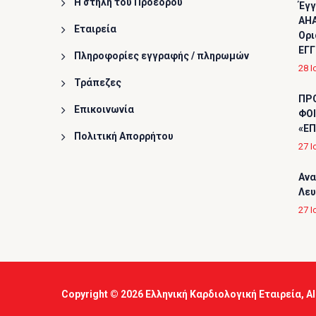
Η στήλη του Προέδρου
Έγγ
AHA
Εταιρεία
Ορι
ΕΓΓ
Πληροφορίες εγγραφής / πληρωμών
28 Ι
Τράπεζες
ΠΡ
Επικοινωνία
ΦΟΙ
«ΕΠ
Πολιτική Απορρήτου
27 Ι
Ανα
Λε
27 Ι
Copyright © 2026
Ελληνική Καρδιολογική Εταιρεία
, A