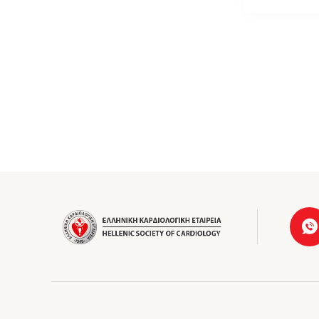
Σελιδοπ
άρθρων