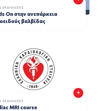
Σ ΕΚΔΗΛΏΣΕΙΣ
ds On στην ανεπάρκεια
ροειδούς βαλβίδας
Σ ΕΚΔΗΛΏΣΕΙΣ
iac MRI course