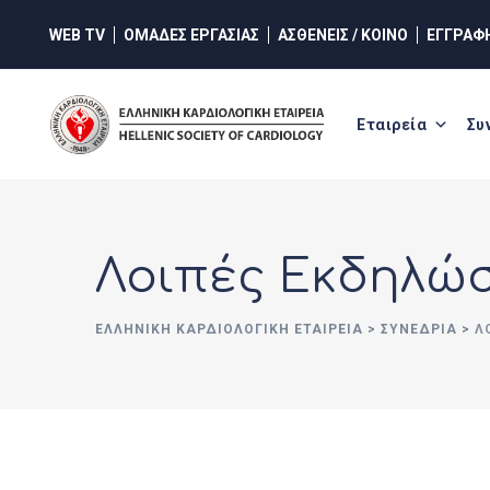
Skip
WEB TV
ΟΜΑΔΕΣ ΕΡΓΑΣΙΑΣ
ΑΣΘΕΝΕΙΣ / ΚΟΙΝΟ
ΕΓΓΡΑΦ
to
content
Εταιρεία
Συ
Λοιπές Εκδηλώ
ΕΛΛΗΝΙΚΉ ΚΑΡΔΙΟΛΟΓΙΚΉ ΕΤΑΙΡΕΊΑ
>
ΣΥΝΈΔΡΙΑ
>
Λ