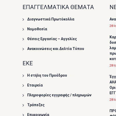
ΕΠΑΓΓΕΛΜΑΤΙΚΑ ΘΕΜΑΤΑ
ΝΕ
Διαγνωστικά Πρωτόκολλα
Ανα
28 Ι
Νομοθεσία
Καρ
Θέσεις Εργασίας – Αγγελίες
δυσ
λαμ
Ανακοινώσεις και Δελτία Τύπου
πρω
κα
ΕΚΕ
28 Ι
Η στήλη του Προέδρου
Έγγ
AHA
Εταιρεία
Ορι
ΕΓΓ
Πληροφορίες εγγραφής / πληρωμών
28 Ι
Τράπεζες
ΠΡ
Επικοινωνία