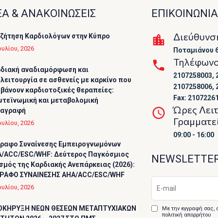
Α & ΑΝΑΚΟΙΝΩΣΕΙΣ
ΕΠΙΚΟΙΝΩΝΙΑ
Διεύθυνσ
ζήτηση Καρδιολόγων στην Κύπρο
ουλίου, 2026
Ποταμιάνου 6
Τηλέφων
διακή αναδιαμόρφωση και
2107258003, 
λειτουργία σε ασθενείς με καρκίνο που
2107258006, 
βάνουν καρδιοτοξικές θεραπείες:
Fax: 2107226
τεϊνωμική και μεταβολομική
Ώρες Λει
ταγραφή
Γραμματε
ουλίου, 2026
09:00 - 16:00
ραφο Συναίνεσης Εμπειρογνωμόνων
/ACC/ESC/WHF: Δεύτερος Παγκόσμιος
NEWSLETTE
σμός της Καρδιακής Ανεπάρκειας (2026):
ΡΑΦΟ ΣΥΝΑΙΝΕΣΗΣ AHA/ACC/ESC/WHF
ουλίου, 2026
ΟΚΗΡΥΞΗ ΝΕΩΝ ΘΕΣΕΩΝ ΜΕΤΑΠΤΥΧΙΑΚΩΝ
Με την εγγραφή σας, 
πολιτική απορρήτου