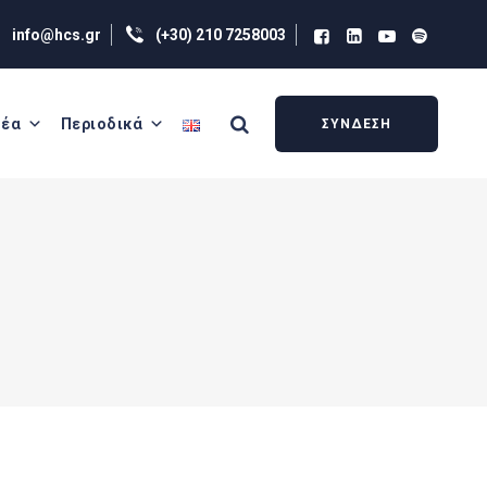
info@hcs.gr
(+30) 210 7258003
έα
Περιοδικά
ΣΥΝΔΕΣΗ