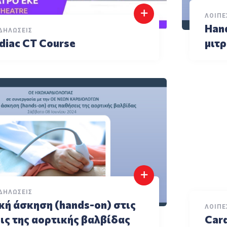
ΛΟΙΠΈ
Han
ΔΗΛΏΣΕΙΣ
diac CT Course
μιτ
ΔΗΛΏΣΕΙΣ
κή άσκηση (hands-on) στις
ΛΟΙΠΈ
ις της αορτικής βαλβίδας
Card