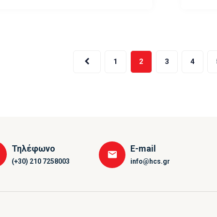
οίηση
1
2
3
4
Τηλέφωνο
E-mail
(+30) 210 7258003
info@hcs.gr