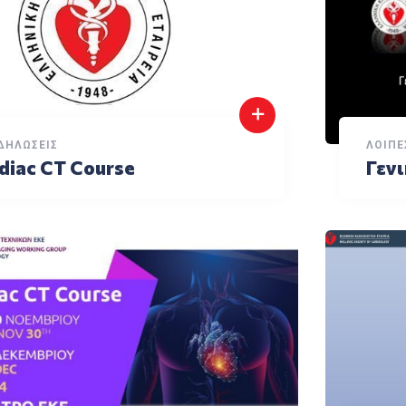
ΔΗΛΏΣΕΙΣ
ΛΟΙΠΈ
diac CT Course
Γεν