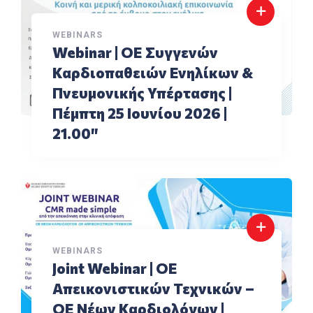
WEBINARS
Webinar | ΟΕ Συγγενών
Καρδιοπαθειών Ενηλίκων &
Πνευμονικής Υπέρτασης |
Πέμπτη 25 Ιουνίου 2026 |
21.00″
WEBINARS
Joint Webinar | ΟΕ
Aπεικονιστικών Τεχνικών –
ΟΕ Νέων Καρδιολόγων |