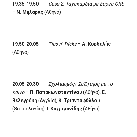
19.35-19.50
Case 2: Ταχυκαρδία με Ευρέα
QRS
–
Ν. Μηλαράς
(Αθήνα)
19.50-20.05
Tips
n’
Tricks
–
Α. Κορδαλής
(Αθήνα)
20.05-20.30
Σχολιασμός/ Συζήτηση με το
κοινό
–
Π. Παπακωνσταντίνου
(Αθήνα),
Ε.
Βελεγράκη
(Αγγλία),
Κ. Τριανταφύλλου
(Θεσσαλονίκη),
Ι. Καχριμανίδης
(Αθήνα)