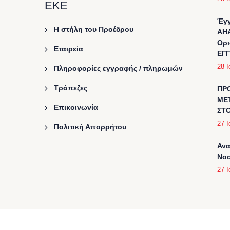
ΕΚΕ
Έγγ
Η στήλη του Προέδρου
AHA
Ορι
Εταιρεία
ΕΓ
28 Ι
Πληροφορίες εγγραφής / πληρωμών
Τράπεζες
ΠΡ
ΜΕ
Επικοινωνία
ΣΤ
27 Ι
Πολιτική Απορρήτου
Ανα
Νοσ
27 Ι