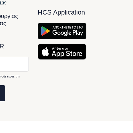
139
HCS Application
ουργίας
ίας
R
ποδέχεστε την