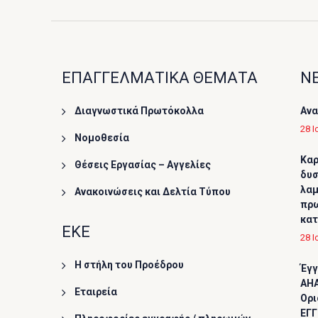
ΕΠΑΓΓΕΛΜΑΤΙΚΑ ΘΕΜΑΤΑ
ΝΕ
Διαγνωστικά Πρωτόκολλα
Ανα
28 Ι
Νομοθεσία
Καρ
Θέσεις Εργασίας – Αγγελίες
δυσ
λαμ
Ανακοινώσεις και Δελτία Τύπου
πρω
κα
ΕΚΕ
28 Ι
Η στήλη του Προέδρου
Έγγ
AHA
Εταιρεία
Ορι
ΕΓΓ