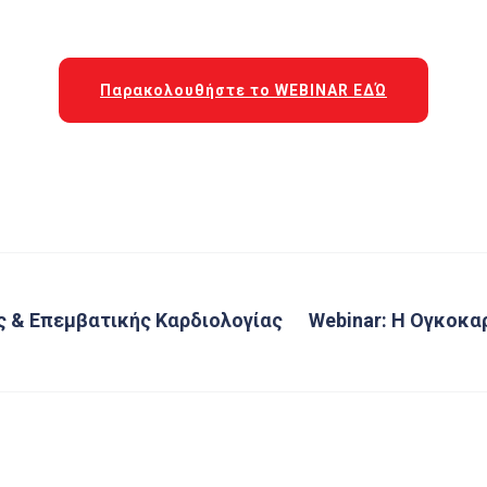
Παρακολουθήστε το WEBINAR ΕΔΏ
ς & Επεμβατικής Καρδιολογίας
Webinar: H Ογκοκα