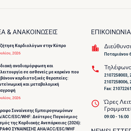
Α & ΑΝΑΚΟΙΝΩΣΕΙΣ
ΕΠΙΚΟΙΝΩΝΙΑ
Διεύθυνσ
ζήτηση Καρδιολόγων στην Κύπρο
ουλίου, 2026
Ποταμιάνου 6
διακή αναδιαμόρφωση και
Τηλέφων
λειτουργία σε ασθενείς με καρκίνο που
2107258003, 
βάνουν καρδιοτοξικές θεραπείες:
2107258006, 
τεϊνωμική και μεταβολομική
Fax: 2107226
ταγραφή
ουλίου, 2026
Ώρες Λει
Γραμματε
ραφο Συναίνεσης Εμπειρογνωμόνων
/ACC/ESC/WHF: Δεύτερος Παγκόσμιος
09:00 - 16:00
σμός της Καρδιακής Ανεπάρκειας (2026):
ΡΑΦΟ ΣΥΝΑΙΝΕΣΗΣ AHA/ACC/ESC/WHF