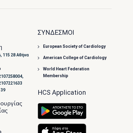
ΣΥΝΔΕΣΜΟΙ
η
European Society of Cardiology
, 115 28 Αθήνα
American College of Cardiology
ο
World Heart Federation
Membership
2107258004,
2107221633
139
HCS Application
τουργίας
ίας