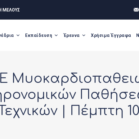
Η ΜΕΛΟΥΣ
νέδρια
Εκπαίδευση
Έρευνα
Χρήσιμα Έγγραφα
Ν
OE Μυοκαρδιοπαθει
ηρονομικών Παθήσε
Τεχνικών | Πέμπτη 10