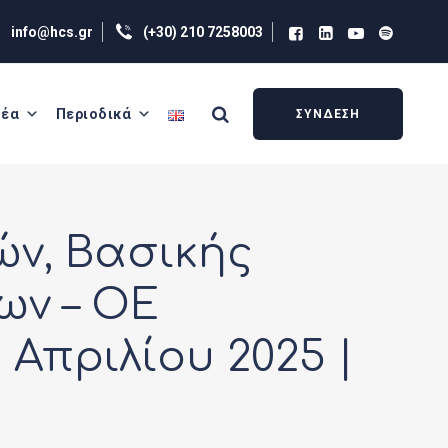
info@hcs.gr
(+30) 210 7258003
έα
Περιοδικά
ΣΥΝΔΕΣΗ
ών, Βασικής
ων – OE
 Απριλίου 2025 |