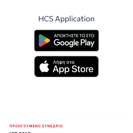
HCS Application
Πλοήγηση
ΠΡΟΗΓΟΎΜΕΝΟ ΣΥΝΈΔΡΙΟ
άρθρων