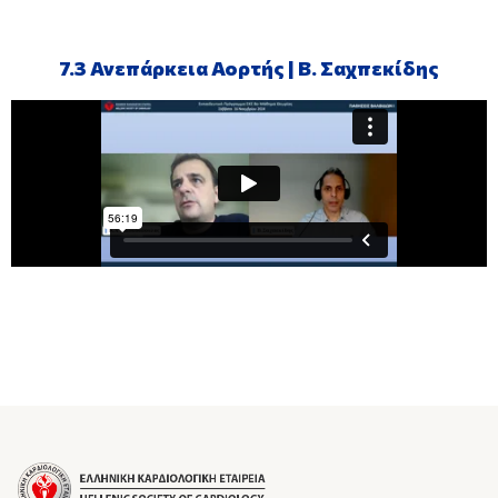
7.3 Ανεπάρκεια Αορτής | Β. Σαχπεκίδης