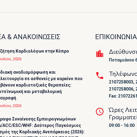
Α & ΑΝΑΚΟΙΝΩΣΕΙΣ
ΕΠΙΚΟΙΝΩΝΙΑ
Διεύθυνσ
ζήτηση Καρδιολόγων στην Κύπρο
ουλίου, 2026
Ποταμιάνου 6
διακή αναδιαμόρφωση και
Τηλέφων
λειτουργία σε ασθενείς με καρκίνο που
2107258003, 
βάνουν καρδιοτοξικές θεραπείες:
2107258006, 
τεϊνωμική και μεταβολομική
Fax: 2107226
ταγραφή
ουλίου, 2026
Ώρες Λει
Γραμματε
ραφο Συναίνεσης Εμπειρογνωμόνων
/ACC/ESC/WHF: Δεύτερος Παγκόσμιος
09:00 - 16:00
σμός της Καρδιακής Ανεπάρκειας (2026):