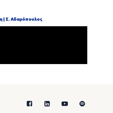
η | Σ. Αδαμόπουλος