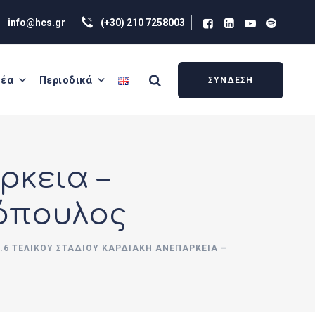
info@hcs.gr
(+30) 210 7258003
έα
Περιοδικά
ΣΥΝΔΕΣΗ
ρκεια –
όπουλος
9.6 ΤΕΛΙΚΟΎ ΣΤΑΔΊΟΥ ΚΑΡΔΙΑΚΉ ΑΝΕΠΆΡΚΕΙΑ –