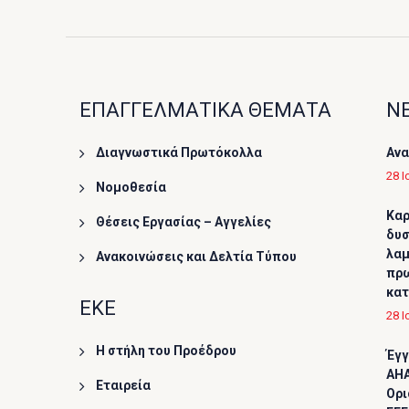
ΕΠΑΓΓΕΛΜΑΤΙΚΑ ΘΕΜΑΤΑ
ΝΕ
Διαγνωστικά Πρωτόκολλα
Ανα
28 Ι
Νομοθεσία
Καρ
Θέσεις Εργασίας – Αγγελίες
δυσ
λαμ
Ανακοινώσεις και Δελτία Τύπου
πρω
κα
ΕΚΕ
28 Ι
Η στήλη του Προέδρου
Έγγ
AHA
Εταιρεία
Ορι